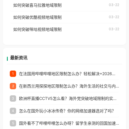
国、加拿大、澳大利亚、欧洲等国家和地区时，网易
如何突破喜马拉雅地域限制
03-22
台湾、美国、加拿大、澳大利亚、欧洲等国家和地区
云音乐也会像其他音乐平台一样，出现地区及版权限
工作、留学、定居等，都可以使用，不再因地区和版
如何突破优酷视频地域限制
03-22
制问题，且仅能在中国大陆地区播放。 遇到这个问题
权限制所困扰。
的朋友们，使用番茄回国加速器，即可解决「海外用
如何突破咪咕视频地域限制
03-22
户收听网易云音乐地区版权限制」的问题，无论人在
香港、澳门、台湾、美国、加拿大、澳大利亚、欧洲
等国家和地区工作、留学、定居等，都可以使用，不
再因地区和版权限制所困扰。
最新资讯
在法国用哔哩哔哩地区限制怎么办？轻松解决+2026世界杯看球攻略
1
在新西兰用探探地区限制怎么办？海外生活的社交与内容之困
2
欧洲杯直播CCTV5怎么看？海外党突破地域限制的实用指南
3
怎么在国外玩小冰冰传奇？你的网络加速器选对了吗？
4
国外看不了哔哩哔哩怎么办呀？留学生亲测的回国加速全攻略（含酷我音乐渤海银行解决方法）
5