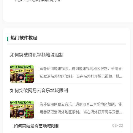
热门软件教程
如何突破腾讯视频地域限制
海外使用腾讯视频，遇到腾讯视频地区限制，使用番
茄取消海外地区限制。 当在海外打开腾讯视频，却突
然弹出“由于版权限制，您所在的地区无法播放”的提
如何突破网易云音乐地域限制
示语。 海外用户如香港、澳门、台湾、美国、加拿
大、澳大利亚、欧洲等国家和地区时，腾讯视频也会
海外使用网易云音乐，遇到网易云音乐地区限制，使
像其他音乐平台一样，出现地区及版权限制问题，且
用番茄取消海外地区限制。 当在海外打开网易云音
仅能在中国大陆地区播放。 遇到这个问题的朋友们，
乐，却突然弹出“由于版权限制，您所在的地区无法
使用番茄回国加速器，即可解决「海外用户收听腾讯
如何突破爱奇艺地域限制
03-22
播放”的提示语。 海外用户如香港、澳门、台湾、美
视频地区版权限制」的问题，无论人在香港、澳门、