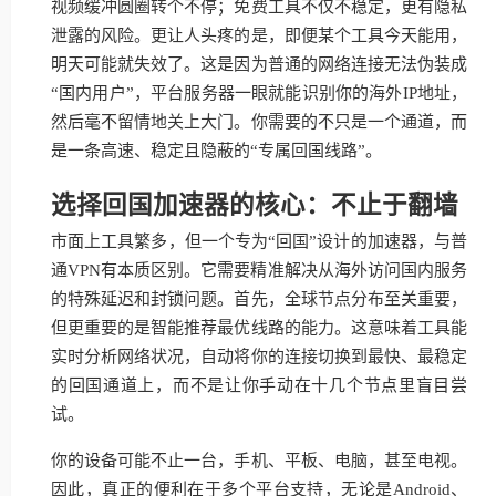
视频缓冲圆圈转个不停；免费工具不仅不稳定，更有隐私
泄露的风险。更让人头疼的是，即便某个工具今天能用，
明天可能就失效了。这是因为普通的网络连接无法伪装成
“国内用户”，平台服务器一眼就能识别你的海外IP地址，
然后毫不留情地关上大门。你需要的不只是一个通道，而
是一条高速、稳定且隐蔽的“专属回国线路”。
选择回国加速器的核心：不止于翻墙
市面上工具繁多，但一个专为“回国”设计的加速器，与普
通VPN有本质区别。它需要精准解决从海外访问国内服务
的特殊延迟和封锁问题。首先，全球节点分布至关重要，
但更重要的是智能推荐最优线路的能力。这意味着工具能
实时分析网络状况，自动将你的连接切换到最快、最稳定
的回国通道上，而不是让你手动在十几个节点里盲目尝
试。
你的设备可能不止一台，手机、平板、电脑，甚至电视。
因此，真正的便利在于多个平台支持，无论是Android、