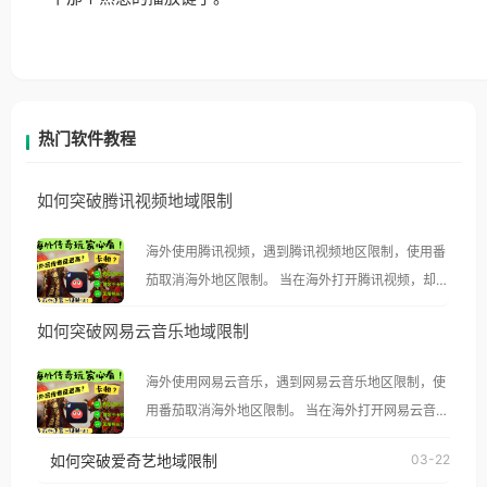
热门软件教程
如何突破腾讯视频地域限制
海外使用腾讯视频，遇到腾讯视频地区限制，使用番
茄取消海外地区限制。 当在海外打开腾讯视频，却突
然弹出“由于版权限制，您所在的地区无法播放”的提
如何突破网易云音乐地域限制
示语。 海外用户如香港、澳门、台湾、美国、加拿
大、澳大利亚、欧洲等国家和地区时，腾讯视频也会
海外使用网易云音乐，遇到网易云音乐地区限制，使
像其他音乐平台一样，出现地区及版权限制问题，且
用番茄取消海外地区限制。 当在海外打开网易云音
仅能在中国大陆地区播放。 遇到这个问题的朋友们，
乐，却突然弹出“由于版权限制，您所在的地区无法
使用番茄回国加速器，即可解决「海外用户收听腾讯
如何突破爱奇艺地域限制
03-22
播放”的提示语。 海外用户如香港、澳门、台湾、美
视频地区版权限制」的问题，无论人在香港、澳门、