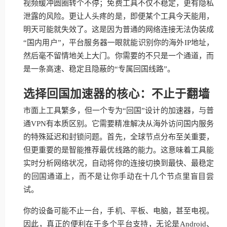
视频缓冲圆圈转个不停；免费工具不仅不稳定，更有隐私
泄露的风险。更让人头疼的是，即便某个工具今天能用，
明天可能就失效了。这是因为普通的网络连接无法伪装成
“国内用户”，平台服务器一眼就能识别你的海外IP地址，
然后毫不留情地关上大门。你需要的不只是一个通道，而
是一条高速、稳定且隐蔽的“专属回国线路”。
选择回国加速器的核心：不止于翻墙
市面上工具繁多，但一个专为“回国”设计的加速器，与普
通VPN有本质区别。它需要精准解决从海外访问国内服务
的特殊延迟和封锁问题。首先，全球节点分布至关重要，
但更重要的是智能推荐最优线路的能力。这意味着工具能
实时分析网络状况，自动将你的连接切换到最快、最稳定
的回国通道上，而不是让你手动在十几个节点里盲目尝
试。
你的设备可能不止一台，手机、平板、电脑，甚至电视。
因此，真正的便利在于多个平台支持，无论是Android、