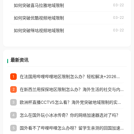
国、加拿大、澳大利亚、欧洲等国家和地区时，网易
如何突破喜马拉雅地域限制
03-22
台湾、美国、加拿大、澳大利亚、欧洲等国家和地区
云音乐也会像其他音乐平台一样，出现地区及版权限
工作、留学、定居等，都可以使用，不再因地区和版
如何突破优酷视频地域限制
03-22
制问题，且仅能在中国大陆地区播放。 遇到这个问题
权限制所困扰。
的朋友们，使用番茄回国加速器，即可解决「海外用
如何突破咪咕视频地域限制
03-22
户收听网易云音乐地区版权限制」的问题，无论人在
香港、澳门、台湾、美国、加拿大、澳大利亚、欧洲
等国家和地区工作、留学、定居等，都可以使用，不
再因地区和版权限制所困扰。
最新资讯
在法国用哔哩哔哩地区限制怎么办？轻松解决+2026世界杯看球攻略
1
在新西兰用探探地区限制怎么办？海外生活的社交与内容之困
2
欧洲杯直播CCTV5怎么看？海外党突破地域限制的实用指南
3
怎么在国外玩小冰冰传奇？你的网络加速器选对了吗？
4
国外看不了哔哩哔哩怎么办呀？留学生亲测的回国加速全攻略（含酷我音乐渤海银行解决方法）
5