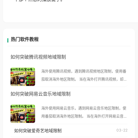
热门软件教程
如何突破腾讯视频地域限制
海外使用腾讯视频，遇到腾讯视频地区限制，使用番
茄取消海外地区限制。 当在海外打开腾讯视频，却突
然弹出“由于版权限制，您所在的地区无法播放”的提
如何突破网易云音乐地域限制
示语。 海外用户如香港、澳门、台湾、美国、加拿
大、澳大利亚、欧洲等国家和地区时，腾讯视频也会
海外使用网易云音乐，遇到网易云音乐地区限制，使
像其他音乐平台一样，出现地区及版权限制问题，且
用番茄取消海外地区限制。 当在海外打开网易云音
仅能在中国大陆地区播放。 遇到这个问题的朋友们，
乐，却突然弹出“由于版权限制，您所在的地区无法
使用番茄回国加速器，即可解决「海外用户收听腾讯
如何突破爱奇艺地域限制
03-22
播放”的提示语。 海外用户如香港、澳门、台湾、美
视频地区版权限制」的问题，无论人在香港、澳门、