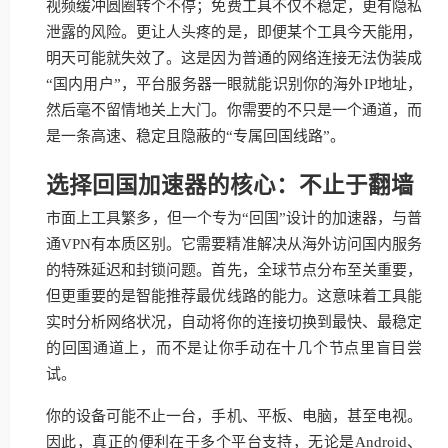
视频缓冲圆圈转个不停；免费工具不仅不稳定，更有隐私
泄露的风险。更让人头疼的是，即便某个工具今天能用，
明天可能就失效了。这是因为普通的网络连接无法伪装成
“国内用户”，平台服务器一眼就能识别你的海外IP地址，
然后毫不留情地关上大门。你需要的不只是一个通道，而
是一条高速、稳定且隐蔽的“专属回国线路”。
选择回国加速器的核心：不止于翻墙
市面上工具繁多，但一个专为“回国”设计的加速器，与普
通VPN有本质区别。它需要精准解决从海外访问国内服务
的特殊延迟和封锁问题。首先，全球节点分布至关重要，
但更重要的是智能推荐最优线路的能力。这意味着工具能
实时分析网络状况，自动将你的连接切换到最快、最稳定
的回国通道上，而不是让你手动在十几个节点里盲目尝
试。
你的设备可能不止一台，手机、平板、电脑，甚至电视。
因此，真正的便利在于多个平台支持，无论是Android、