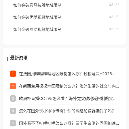
国、加拿大、澳大利亚、欧洲等国家和地区时，网易
如何突破喜马拉雅地域限制
03-22
台湾、美国、加拿大、澳大利亚、欧洲等国家和地区
云音乐也会像其他音乐平台一样，出现地区及版权限
工作、留学、定居等，都可以使用，不再因地区和版
如何突破优酷视频地域限制
03-22
制问题，且仅能在中国大陆地区播放。 遇到这个问题
权限制所困扰。
的朋友们，使用番茄回国加速器，即可解决「海外用
如何突破咪咕视频地域限制
03-22
户收听网易云音乐地区版权限制」的问题，无论人在
香港、澳门、台湾、美国、加拿大、澳大利亚、欧洲
等国家和地区工作、留学、定居等，都可以使用，不
再因地区和版权限制所困扰。
最新资讯
在法国用哔哩哔哩地区限制怎么办？轻松解决+2026世界杯看球攻略
1
在新西兰用探探地区限制怎么办？海外生活的社交与内容之困
2
欧洲杯直播CCTV5怎么看？海外党突破地域限制的实用指南
3
怎么在国外玩小冰冰传奇？你的网络加速器选对了吗？
4
国外看不了哔哩哔哩怎么办呀？留学生亲测的回国加速全攻略（含酷我音乐渤海银行解决方法）
5