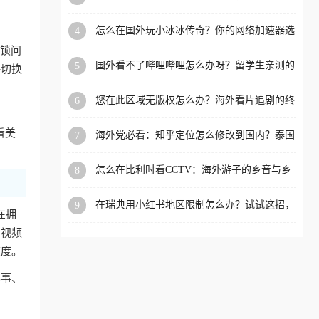
限制的实用指南
洲等国家和地区工作、留
怎么在国外玩小冰冰传奇？你的网络加速器选
4
学、定居等，都可以使用，
对了吗？
封锁问
不再因地区和版权限制所困
国外看不了哔哩哔哩怎么办呀？留学生亲测的
5
接切换
扰。
回国加速全攻略（含酷我音乐渤海银行解决方
法）
您在此区域无版权怎么办？海外看片追剧的终
6
极解法
看美
海外党必看：知乎定位怎么修改到国内？泰国
7
掌上12333、印度天府通难题全解决！
怎么在比利时看CCTV：海外游子的乡音与乡
8
愁，如何一键连接？
在瑞典用小红书地区限制怎么办？试试这招，
9
在拥
一键回国
内视频
速度。
赛事、