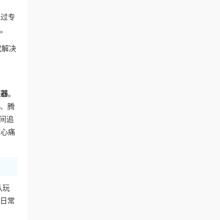
通过专
容。
或解决
速器
。
艺、腾
间追
核心痛
队玩
的日常