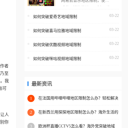
网易云音乐地区限制，使用
海外用户如香港、澳门、台
番茄取消海外地区限制。 当
湾、美国、加拿大、澳大利
在海外打开网易云音乐，却
03-22
如何突破爱奇艺地域限制
亚、欧洲等国家和地区时，
突然弹出“由于版权限制，您
腾讯视频也会像其他音乐平
03-22
所在的地区无法播放”的提示
如何突破喜马拉雅地域限制
台一样，出现地区及版权限
语。 海外用户如香港、澳
制问题，且仅能在中国大陆
03-22
如何突破优酷视频地域限制
门、台湾、美国、加拿大、
地区播放。 遇到这个问题的
澳大利亚、欧洲等国家和地
朋友们，使用番茄回国加速
03-22
如何突破咪咕视频地域限制
区时，网易云音乐也会像其
器，即可解决「海外用户收
工作者
他音乐平台一样，出现地区
听腾讯视频地区版权限制」
、乃至
及版权限制问题，且仅能在
的问题，无论人在香港、澳
南。我
中国大陆地区播放。 遇到这
最新资讯
门、台湾、美国、加拿大、
咕可
个问题的朋友们，使用番茄
澳大利亚、欧洲等国家和地
回国加速器，即可解决「海
在法国用哔哩哔哩地区限制怎么办？轻松解决
1
区工作、留学、定居等，都
+2026世界杯看球攻略
外用户收听网易云音乐地区
可以使用，不再因地区和版
版权限制」的问题，无论人
在新西兰用探探地区限制怎么办？海外生活的
2
更让人
权限制所困扰。
社交与内容之困
在香港、澳门、台湾、美
识别你
欧洲杯直播CCTV5怎么看？海外党突破地域
3
国、加拿大、澳大利亚、欧