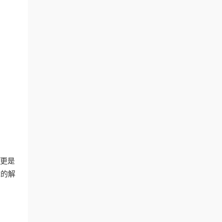
，更是
障的解