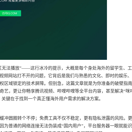
区无法播放”——这行冰冷的提示，大概是每个身处海外的留学生、
个视频网站打不开的问题，它背后是我们与熟悉的文化、即时的娱乐
权区域锁定的技术屏障。但别急，这篇文章就是为你准备的破壁指
奇艺，更让你畅享腾讯视频、哔哩哔哩等全平台内容，甚至解决“咪
求。关键在于找到一个真正懂海外用户需求的解决方案。
频缓冲圆圈转个不停；免费工具不仅不稳定，更有隐私泄露的风险。
因为普通的网络连接无法伪装成“国内用户”，平台服务器一眼就能