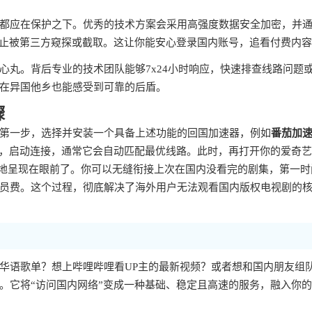
都应在保护之下。优秀的技术方案会采用高强度数据安全加密，并
防止被第三方窥探或截取。这让你能安心登录国内账号，追看付费内
心丸。背后专业的技术团队能够7x24小时响应，快速排查线路问题
在异国他乡也能感受到可靠的后盾。
骤
第一步，选择并安装一个具备上述功能的回国加速器，例如
番茄加
步，启动连接，通常它会自动匹配最优线路。此时，再打开你的爱奇
整地呈现在眼前了。你可以无缝衔接上次在国内没看完的剧集，第一时
员费。这个过程，彻底解决了海外用户无法观看国内版权电视剧的
华语歌单？想上哔哩哔哩看UP主的最新视频？或者想和国内朋友组
。它将“访问国内网络”变成一种基础、稳定且高速的服务，融入你