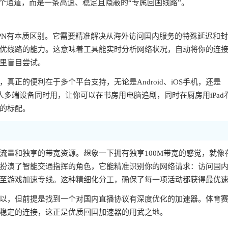
个通道，而是一条高速、稳定且隐蔽的“专属回国线路”。
PN有本质区别。它需要精准解决从海外访问国内服务的特殊延迟和
优线路的能力。这意味着工具能实时分析网络状况，自动将你的连
里盲目尝试。
正的便利在于多个平台支持，无论是Android、iOS手机，还是
一人多端设备同时用，让你可以在书房用电脑追剧，同时在厨房用iPad
的标配。
流量和独享的带宽资源。想象一下拥有独享100M带宽的感觉，就像
扮演了智能交通指挥的角色，它能精准识别你的网络请求：访问国
至游戏加速专线。这种精细化分工，确保了每一项活动都获得最优
以，但前提是找到一个对国内直播协议有深度优化的加速器。体育
稳定的连接，这正是优质回国加速器的用武之地。