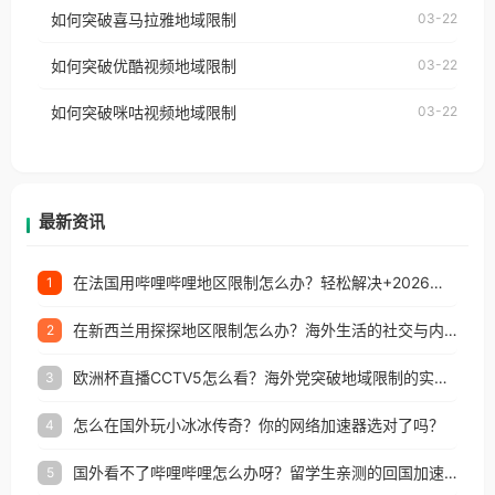
国、加拿大、澳大利亚、欧洲等国家和地区时，网易
如何突破喜马拉雅地域限制
03-22
台湾、美国、加拿大、澳大利亚、欧洲等国家和地区
云音乐也会像其他音乐平台一样，出现地区及版权限
工作、留学、定居等，都可以使用，不再因地区和版
如何突破优酷视频地域限制
03-22
制问题，且仅能在中国大陆地区播放。 遇到这个问题
权限制所困扰。
的朋友们，使用番茄回国加速器，即可解决「海外用
如何突破咪咕视频地域限制
03-22
户收听网易云音乐地区版权限制」的问题，无论人在
香港、澳门、台湾、美国、加拿大、澳大利亚、欧洲
等国家和地区工作、留学、定居等，都可以使用，不
再因地区和版权限制所困扰。
最新资讯
在法国用哔哩哔哩地区限制怎么办？轻松解决+2026世界杯看球攻略
1
在新西兰用探探地区限制怎么办？海外生活的社交与内容之困
2
欧洲杯直播CCTV5怎么看？海外党突破地域限制的实用指南
3
怎么在国外玩小冰冰传奇？你的网络加速器选对了吗？
4
国外看不了哔哩哔哩怎么办呀？留学生亲测的回国加速全攻略（含酷我音乐渤海银行解决方法）
5