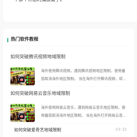
热门软件教程
如何突破腾讯视频地域限制
海外使用腾讯视频，遇到腾讯视频地区限制，使用番
茄取消海外地区限制。 当在海外打开腾讯视频，却突
然弹出“由于版权限制，您所在的地区无法播放”的提
如何突破网易云音乐地域限制
示语。 海外用户如香港、澳门、台湾、美国、加拿
大、澳大利亚、欧洲等国家和地区时，腾讯视频也会
海外使用网易云音乐，遇到网易云音乐地区限制，使
像其他音乐平台一样，出现地区及版权限制问题，且
用番茄取消海外地区限制。 当在海外打开网易云音
仅能在中国大陆地区播放。 遇到这个问题的朋友们，
乐，却突然弹出“由于版权限制，您所在的地区无法
使用番茄回国加速器，即可解决「海外用户收听腾讯
如何突破爱奇艺地域限制
03-22
播放”的提示语。 海外用户如香港、澳门、台湾、美
视频地区版权限制」的问题，无论人在香港、澳门、