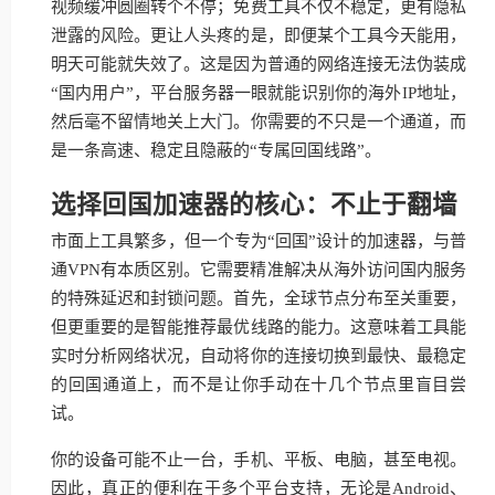
视频缓冲圆圈转个不停；免费工具不仅不稳定，更有隐私
泄露的风险。更让人头疼的是，即便某个工具今天能用，
明天可能就失效了。这是因为普通的网络连接无法伪装成
“国内用户”，平台服务器一眼就能识别你的海外IP地址，
然后毫不留情地关上大门。你需要的不只是一个通道，而
是一条高速、稳定且隐蔽的“专属回国线路”。
选择回国加速器的核心：不止于翻墙
市面上工具繁多，但一个专为“回国”设计的加速器，与普
通VPN有本质区别。它需要精准解决从海外访问国内服务
的特殊延迟和封锁问题。首先，全球节点分布至关重要，
但更重要的是智能推荐最优线路的能力。这意味着工具能
实时分析网络状况，自动将你的连接切换到最快、最稳定
的回国通道上，而不是让你手动在十几个节点里盲目尝
试。
你的设备可能不止一台，手机、平板、电脑，甚至电视。
因此，真正的便利在于多个平台支持，无论是Android、