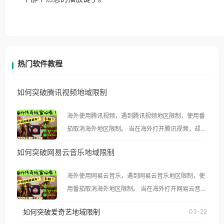
热门软件教程
如何突破腾讯视频地域限制
海外使用腾讯视频，遇到腾讯视频地区限制，使用番
茄取消海外地区限制。 当在海外打开腾讯视频，却突
然弹出“由于版权限制，您所在的地区无法播放”的提
如何突破网易云音乐地域限制
示语。 海外用户如香港、澳门、台湾、美国、加拿
大、澳大利亚、欧洲等国家和地区时，腾讯视频也会
海外使用网易云音乐，遇到网易云音乐地区限制，使
像其他音乐平台一样，出现地区及版权限制问题，且
用番茄取消海外地区限制。 当在海外打开网易云音
仅能在中国大陆地区播放。 遇到这个问题的朋友们，
乐，却突然弹出“由于版权限制，您所在的地区无法
使用番茄回国加速器，即可解决「海外用户收听腾讯
如何突破爱奇艺地域限制
03-22
播放”的提示语。 海外用户如香港、澳门、台湾、美
视频地区版权限制」的问题，无论人在香港、澳门、