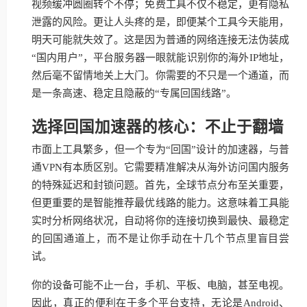
视频缓冲圆圈转个不停；免费工具不仅不稳定，更有隐私
泄露的风险。更让人头疼的是，即便某个工具今天能用，
明天可能就失效了。这是因为普通的网络连接无法伪装成
“国内用户”，平台服务器一眼就能识别你的海外IP地址，
然后毫不留情地关上大门。你需要的不只是一个通道，而
是一条高速、稳定且隐蔽的“专属回国线路”。
选择回国加速器的核心：不止于翻墙
市面上工具繁多，但一个专为“回国”设计的加速器，与普
通VPN有本质区别。它需要精准解决从海外访问国内服务
的特殊延迟和封锁问题。首先，全球节点分布至关重要，
但更重要的是智能推荐最优线路的能力。这意味着工具能
实时分析网络状况，自动将你的连接切换到最快、最稳定
的回国通道上，而不是让你手动在十几个节点里盲目尝
试。
你的设备可能不止一台，手机、平板、电脑，甚至电视。
因此，真正的便利在于多个平台支持，无论是Android、