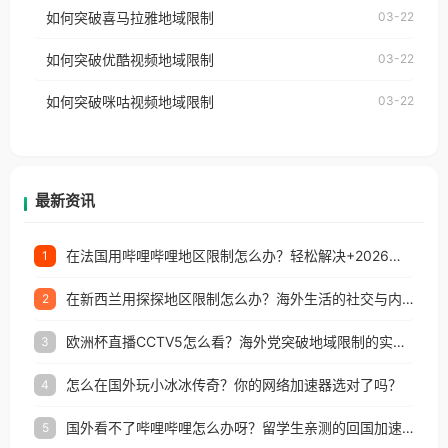
国、加拿大、澳大利亚、欧洲等国家和地区时，网易
如何突破喜马拉雅地域限制
03-22
台湾、美国、加拿大、澳大利亚、欧洲等国家和地区
云音乐也会像其他音乐平台一样，出现地区及版权限
工作、留学、定居等，都可以使用，不再因地区和版
如何突破优酷视频地域限制
03-22
制问题，且仅能在中国大陆地区播放。 遇到这个问题
权限制所困扰。
的朋友们，使用番茄回国加速器，即可解决「海外用
如何突破咪咕视频地域限制
03-22
户收听网易云音乐地区版权限制」的问题，无论人在
香港、澳门、台湾、美国、加拿大、澳大利亚、欧洲
等国家和地区工作、留学、定居等，都可以使用，不
再因地区和版权限制所困扰。
最新资讯
在法国用哔哩哔哩地区限制怎么办？轻松解决+2026世界杯看球攻略
1
在新西兰用探探地区限制怎么办？海外生活的社交与内容之困
2
欧洲杯直播CCTV5怎么看？海外党突破地域限制的实用指南
3
怎么在国外玩小冰冰传奇？你的网络加速器选对了吗？
4
国外看不了哔哩哔哩怎么办呀？留学生亲测的回国加速全攻略（含酷我音乐渤海银行解决方法）
5