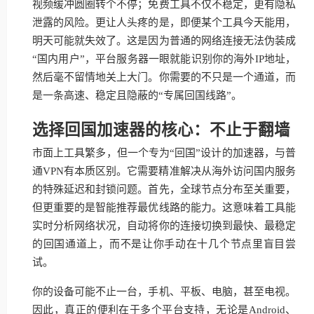
视频缓冲圆圈转个不停；免费工具不仅不稳定，更有隐私
泄露的风险。更让人头疼的是，即便某个工具今天能用，
明天可能就失效了。这是因为普通的网络连接无法伪装成
“国内用户”，平台服务器一眼就能识别你的海外IP地址，
然后毫不留情地关上大门。你需要的不只是一个通道，而
是一条高速、稳定且隐蔽的“专属回国线路”。
选择回国加速器的核心：不止于翻墙
市面上工具繁多，但一个专为“回国”设计的加速器，与普
通VPN有本质区别。它需要精准解决从海外访问国内服务
的特殊延迟和封锁问题。首先，全球节点分布至关重要，
但更重要的是智能推荐最优线路的能力。这意味着工具能
实时分析网络状况，自动将你的连接切换到最快、最稳定
的回国通道上，而不是让你手动在十几个节点里盲目尝
试。
你的设备可能不止一台，手机、平板、电脑，甚至电视。
因此，真正的便利在于多个平台支持，无论是Android、