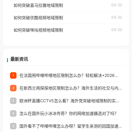
国、加拿大、澳大利亚、欧洲等国家和地区时，网易
如何突破喜马拉雅地域限制
03-22
台湾、美国、加拿大、澳大利亚、欧洲等国家和地区
云音乐也会像其他音乐平台一样，出现地区及版权限
工作、留学、定居等，都可以使用，不再因地区和版
如何突破优酷视频地域限制
03-22
制问题，且仅能在中国大陆地区播放。 遇到这个问题
权限制所困扰。
的朋友们，使用番茄回国加速器，即可解决「海外用
如何突破咪咕视频地域限制
03-22
户收听网易云音乐地区版权限制」的问题，无论人在
香港、澳门、台湾、美国、加拿大、澳大利亚、欧洲
等国家和地区工作、留学、定居等，都可以使用，不
再因地区和版权限制所困扰。
最新资讯
在法国用哔哩哔哩地区限制怎么办？轻松解决+2026世界杯看球攻略
1
在新西兰用探探地区限制怎么办？海外生活的社交与内容之困
2
欧洲杯直播CCTV5怎么看？海外党突破地域限制的实用指南
3
怎么在国外玩小冰冰传奇？你的网络加速器选对了吗？
4
国外看不了哔哩哔哩怎么办呀？留学生亲测的回国加速全攻略（含酷我音乐渤海银行解决方法）
5