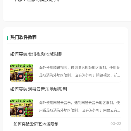
热门软件教程
如何突破腾讯视频地域限制
海外使用腾讯视频，遇到腾讯视频地区限制，使用番
茄取消海外地区限制。 当在海外打开腾讯视频，却突
然弹出“由于版权限制，您所在的地区无法播放”的提
如何突破网易云音乐地域限制
示语。 海外用户如香港、澳门、台湾、美国、加拿
大、澳大利亚、欧洲等国家和地区时，腾讯视频也会
海外使用网易云音乐，遇到网易云音乐地区限制，使
像其他音乐平台一样，出现地区及版权限制问题，且
用番茄取消海外地区限制。 当在海外打开网易云音
仅能在中国大陆地区播放。 遇到这个问题的朋友们，
乐，却突然弹出“由于版权限制，您所在的地区无法
使用番茄回国加速器，即可解决「海外用户收听腾讯
如何突破爱奇艺地域限制
03-22
播放”的提示语。 海外用户如香港、澳门、台湾、美
视频地区版权限制」的问题，无论人在香港、澳门、