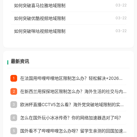
国、加拿大、澳大利亚、欧洲等国家和地区时，网易
如何突破喜马拉雅地域限制
03-22
台湾、美国、加拿大、澳大利亚、欧洲等国家和地区
云音乐也会像其他音乐平台一样，出现地区及版权限
工作、留学、定居等，都可以使用，不再因地区和版
如何突破优酷视频地域限制
03-22
制问题，且仅能在中国大陆地区播放。 遇到这个问题
权限制所困扰。
的朋友们，使用番茄回国加速器，即可解决「海外用
如何突破咪咕视频地域限制
03-22
户收听网易云音乐地区版权限制」的问题，无论人在
香港、澳门、台湾、美国、加拿大、澳大利亚、欧洲
等国家和地区工作、留学、定居等，都可以使用，不
再因地区和版权限制所困扰。
最新资讯
在法国用哔哩哔哩地区限制怎么办？轻松解决+2026世界杯看球攻略
1
在新西兰用探探地区限制怎么办？海外生活的社交与内容之困
2
欧洲杯直播CCTV5怎么看？海外党突破地域限制的实用指南
3
怎么在国外玩小冰冰传奇？你的网络加速器选对了吗？
4
国外看不了哔哩哔哩怎么办呀？留学生亲测的回国加速全攻略（含酷我音乐渤海银行解决方法）
5