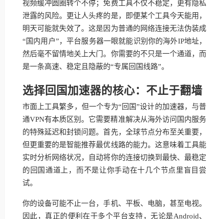
视频缓冲圆圈转个不停；免费工具不仅不稳定，更有隐私
泄露的风险。更让人头疼的是，即便某个工具今天能用，
明天可能就失效了。这是因为普通的网络连接无法伪装成
“国内用户”，平台服务器一眼就能识别你的海外IP地址，
然后毫不留情地关上大门。你需要的不只是一个通道，而
是一条高速、稳定且隐蔽的“专属回国线路”。
选择回国加速器的核心：不止于翻墙
市面上工具繁多，但一个专为“回国”设计的加速器，与普
通VPN有本质区别。它需要精准解决从海外访问国内服务
的特殊延迟和封锁问题。首先，全球节点分布至关重要，
但更重要的是智能推荐最优线路的能力。这意味着工具能
实时分析网络状况，自动将你的连接切换到最快、最稳定
的回国通道上，而不是让你手动在十几个节点里盲目尝
试。
你的设备可能不止一台，手机、平板、电脑，甚至电视。
因此，真正的便利在于多个平台支持，无论是Android、