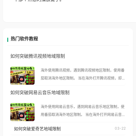
热门软件教程
如何突破腾讯视频地域限制
海外使用腾讯视频，遇到腾讯视频地区限制，使用番
茄取消海外地区限制。 当在海外打开腾讯视频，却突
然弹出“由于版权限制，您所在的地区无法播放”的提
如何突破网易云音乐地域限制
示语。 海外用户如香港、澳门、台湾、美国、加拿
大、澳大利亚、欧洲等国家和地区时，腾讯视频也会
海外使用网易云音乐，遇到网易云音乐地区限制，使
像其他音乐平台一样，出现地区及版权限制问题，且
用番茄取消海外地区限制。 当在海外打开网易云音
仅能在中国大陆地区播放。 遇到这个问题的朋友们，
乐，却突然弹出“由于版权限制，您所在的地区无法
使用番茄回国加速器，即可解决「海外用户收听腾讯
如何突破爱奇艺地域限制
03-22
播放”的提示语。 海外用户如香港、澳门、台湾、美
视频地区版权限制」的问题，无论人在香港、澳门、