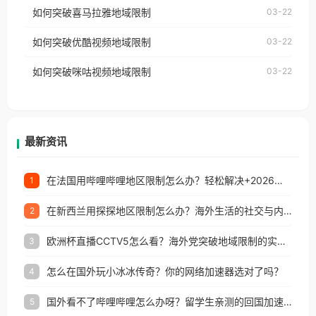
国、加拿大、澳大利亚、欧洲等国家和地区时，网易
如何突破喜马拉雅地域限制
03-22
台湾、美国、加拿大、澳大利亚、欧洲等国家和地区
云音乐也会像其他音乐平台一样，出现地区及版权限
工作、留学、定居等，都可以使用，不再因地区和版
如何突破优酷视频地域限制
03-22
制问题，且仅能在中国大陆地区播放。 遇到这个问题
权限制所困扰。
的朋友们，使用番茄回国加速器，即可解决「海外用
如何突破咪咕视频地域限制
03-22
户收听网易云音乐地区版权限制」的问题，无论人在
香港、澳门、台湾、美国、加拿大、澳大利亚、欧洲
等国家和地区工作、留学、定居等，都可以使用，不
再因地区和版权限制所困扰。
最新资讯
在法国用哔哩哔哩地区限制怎么办？轻松解决+2026世界杯看球攻略
1
在新西兰用探探地区限制怎么办？海外生活的社交与内容之困
2
欧洲杯直播CCTV5怎么看？海外党突破地域限制的实用指南
3
怎么在国外玩小冰冰传奇？你的网络加速器选对了吗？
4
国外看不了哔哩哔哩怎么办呀？留学生亲测的回国加速全攻略（含酷我音乐渤海银行解决方法）
5