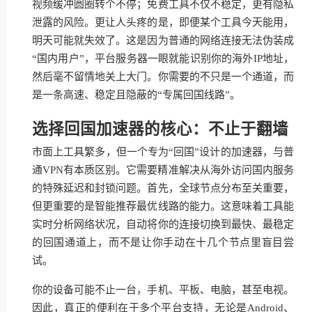
视频缓冲圆圈转个不停；免费工具不仅不稳定，更有隐私
泄露的风险。更让人头疼的是，即便某个工具今天能用，
明天可能就失效了。这是因为普通的网络连接无法伪装成
“国内用户”，平台服务器一眼就能识别你的海外IP地址，
然后毫不留情地关上大门。你需要的不只是一个通道，而
是一条高速、稳定且隐蔽的“专属回国线路”。
选择回国加速器的核心：不止于翻墙
市面上工具繁多，但一个专为“回国”设计的加速器，与普
通VPN有本质区别。它需要精准解决从海外访问国内服务
的特殊延迟和封锁问题。首先，全球节点分布至关重要，
但更重要的是智能推荐最优线路的能力。这意味着工具能
实时分析网络状况，自动将你的连接切换到最快、最稳定
的回国通道上，而不是让你手动在十几个节点里盲目尝
试。
你的设备可能不止一台，手机、平板、电脑，甚至电视。
因此，真正的便利在于多个平台支持，无论是Android、