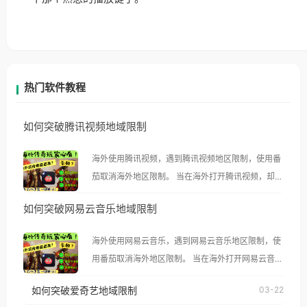
热门软件教程
如何突破腾讯视频地域限制
海外使用腾讯视频，遇到腾讯视频地区限制，使用番
茄取消海外地区限制。 当在海外打开腾讯视频，却突
然弹出“由于版权限制，您所在的地区无法播放”的提
如何突破网易云音乐地域限制
示语。 海外用户如香港、澳门、台湾、美国、加拿
大、澳大利亚、欧洲等国家和地区时，腾讯视频也会
海外使用网易云音乐，遇到网易云音乐地区限制，使
像其他音乐平台一样，出现地区及版权限制问题，且
用番茄取消海外地区限制。 当在海外打开网易云音
仅能在中国大陆地区播放。 遇到这个问题的朋友们，
乐，却突然弹出“由于版权限制，您所在的地区无法
使用番茄回国加速器，即可解决「海外用户收听腾讯
如何突破爱奇艺地域限制
03-22
播放”的提示语。 海外用户如香港、澳门、台湾、美
视频地区版权限制」的问题，无论人在香港、澳门、