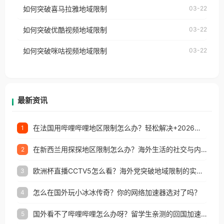
国、加拿大、澳大利亚、欧洲等国家和地区时，网易
如何突破喜马拉雅地域限制
03-22
台湾、美国、加拿大、澳大利亚、欧洲等国家和地区
云音乐也会像其他音乐平台一样，出现地区及版权限
工作、留学、定居等，都可以使用，不再因地区和版
如何突破优酷视频地域限制
03-22
制问题，且仅能在中国大陆地区播放。 遇到这个问题
权限制所困扰。
的朋友们，使用番茄回国加速器，即可解决「海外用
如何突破咪咕视频地域限制
03-22
户收听网易云音乐地区版权限制」的问题，无论人在
香港、澳门、台湾、美国、加拿大、澳大利亚、欧洲
等国家和地区工作、留学、定居等，都可以使用，不
再因地区和版权限制所困扰。
最新资讯
在法国用哔哩哔哩地区限制怎么办？轻松解决+2026世界杯看球攻略
1
在新西兰用探探地区限制怎么办？海外生活的社交与内容之困
2
欧洲杯直播CCTV5怎么看？海外党突破地域限制的实用指南
3
怎么在国外玩小冰冰传奇？你的网络加速器选对了吗？
4
国外看不了哔哩哔哩怎么办呀？留学生亲测的回国加速全攻略（含酷我音乐渤海银行解决方法）
5