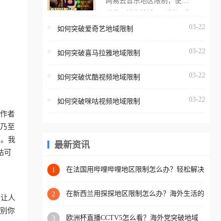
网易云音乐地区限制，使用
海外用户如香港、澳门、台
番茄取消海外地区限制。 当
湾、美国、加拿大、澳大利
在海外打开网易云音乐，却
03-22
如何突破爱奇艺地域限制
亚、欧洲等国家和地区时，
突然弹出“由于版权限制，您
腾讯视频也会像其他音乐平
03-22
所在的地区无法播放”的提示
如何突破喜马拉雅地域限制
台一样，出现地区及版权限
语。 海外用户如香港、澳
制问题，且仅能在中国大陆
03-22
如何突破优酷视频地域限制
门、台湾、美国、加拿大、
地区播放。 遇到这个问题的
澳大利亚、欧洲等国家和地
朋友们，使用番茄回国加速
03-22
如何突破咪咕视频地域限制
区时，网易云音乐也会像其
器，即可解决「海外用户收
工作者
他音乐平台一样，出现地区
听腾讯视频地区版权限制」
、乃至
及版权限制问题，且仅能在
的问题，无论人在香港、澳
南。我
中国大陆地区播放。 遇到这
最新资讯
门、台湾、美国、加拿大、
咕可
个问题的朋友们，使用番茄
澳大利亚、欧洲等国家和地
回国加速器，即可解决「海
在法国用哔哩哔哩地区限制怎么办？轻松解决
1
区工作、留学、定居等，都
+2026世界杯看球攻略
外用户收听网易云音乐地区
可以使用，不再因地区和版
版权限制」的问题，无论人
在新西兰用探探地区限制怎么办？海外生活的
2
更让人
权限制所困扰。
社交与内容之困
在香港、澳门、台湾、美
识别你
欧洲杯直播CCTV5怎么看？海外党突破地域
3
国、加拿大、澳大利亚、欧