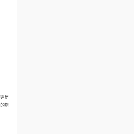
，更是
障的解