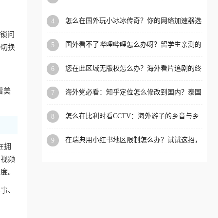
限制的实用指南
洲等国家和地区工作、留
怎么在国外玩小冰冰传奇？你的网络加速器选
4
学、定居等，都可以使用，
对了吗？
封锁问
不再因地区和版权限制所困
国外看不了哔哩哔哩怎么办呀？留学生亲测的
5
接切换
扰。
回国加速全攻略（含酷我音乐渤海银行解决方
法）
您在此区域无版权怎么办？海外看片追剧的终
6
极解法
看美
海外党必看：知乎定位怎么修改到国内？泰国
7
掌上12333、印度天府通难题全解决！
怎么在比利时看CCTV：海外游子的乡音与乡
8
愁，如何一键连接？
在瑞典用小红书地区限制怎么办？试试这招，
9
在拥
一键回国
内视频
速度。
赛事、