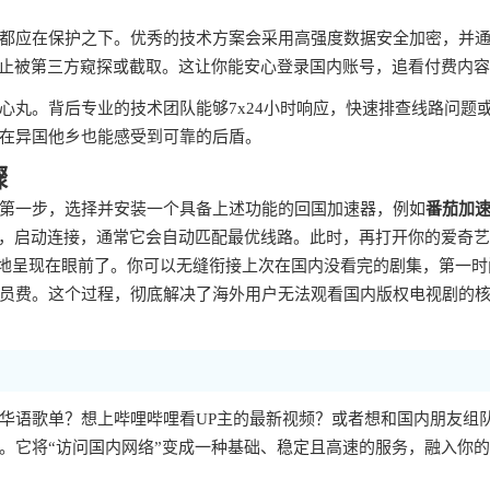
都应在保护之下。优秀的技术方案会采用高强度数据安全加密，并
防止被第三方窥探或截取。这让你能安心登录国内账号，追看付费内
心丸。背后专业的技术团队能够7x24小时响应，快速排查线路问题
在异国他乡也能感受到可靠的后盾。
骤
第一步，选择并安装一个具备上述功能的回国加速器，例如
番茄加
步，启动连接，通常它会自动匹配最优线路。此时，再打开你的爱奇
整地呈现在眼前了。你可以无缝衔接上次在国内没看完的剧集，第一时
员费。这个过程，彻底解决了海外用户无法观看国内版权电视剧的
华语歌单？想上哔哩哔哩看UP主的最新视频？或者想和国内朋友组
。它将“访问国内网络”变成一种基础、稳定且高速的服务，融入你