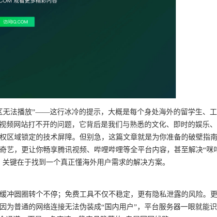
区无法播放”——这行冰冷的提示，大概是每个身处海外的留学生、
个视频网站打不开的问题，它背后是我们与熟悉的文化、即时的娱乐
权区域锁定的技术屏障。但别急，这篇文章就是为你准备的破壁指
奇艺，更让你畅享腾讯视频、哔哩哔哩等全平台内容，甚至解决“咪
求。关键在于找到一个真正懂海外用户需求的解决方案。
频缓冲圆圈转个不停；免费工具不仅不稳定，更有隐私泄露的风险。
因为普通的网络连接无法伪装成“国内用户”，平台服务器一眼就能