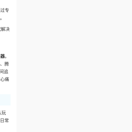
通过专
容。
或解决
速器
。
艺、腾
间追
核心痛
队玩
的日常