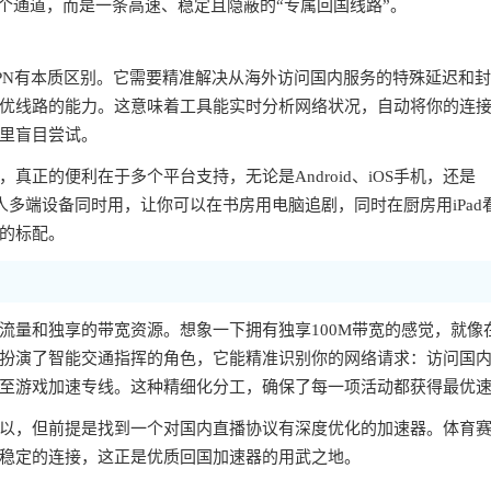
个通道，而是一条高速、稳定且隐蔽的“专属回国线路”。
PN有本质区别。它需要精准解决从海外访问国内服务的特殊延迟和
优线路的能力。这意味着工具能实时分析网络状况，自动将你的连
里盲目尝试。
正的便利在于多个平台支持，无论是Android、iOS手机，还是
一人多端设备同时用，让你可以在书房用电脑追剧，同时在厨房用iPad
的标配。
流量和独享的带宽资源。想象一下拥有独享100M带宽的感觉，就像
扮演了智能交通指挥的角色，它能精准识别你的网络请求：访问国
至游戏加速专线。这种精细化分工，确保了每一项活动都获得最优
以，但前提是找到一个对国内直播协议有深度优化的加速器。体育
稳定的连接，这正是优质回国加速器的用武之地。