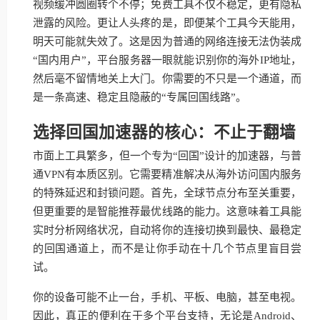
视频缓冲圆圈转个不停；免费工具不仅不稳定，更有隐私
泄露的风险。更让人头疼的是，即便某个工具今天能用，
明天可能就失效了。这是因为普通的网络连接无法伪装成
“国内用户”，平台服务器一眼就能识别你的海外IP地址，
然后毫不留情地关上大门。你需要的不只是一个通道，而
是一条高速、稳定且隐蔽的“专属回国线路”。
选择回国加速器的核心：不止于翻墙
市面上工具繁多，但一个专为“回国”设计的加速器，与普
通VPN有本质区别。它需要精准解决从海外访问国内服务
的特殊延迟和封锁问题。首先，全球节点分布至关重要，
但更重要的是智能推荐最优线路的能力。这意味着工具能
实时分析网络状况，自动将你的连接切换到最快、最稳定
的回国通道上，而不是让你手动在十几个节点里盲目尝
试。
你的设备可能不止一台，手机、平板、电脑，甚至电视。
因此，真正的便利在于多个平台支持，无论是Android、