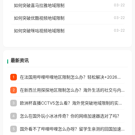
国、加拿大、澳大利亚、欧洲等国家和地区时，网易
如何突破喜马拉雅地域限制
03-22
台湾、美国、加拿大、澳大利亚、欧洲等国家和地区
云音乐也会像其他音乐平台一样，出现地区及版权限
工作、留学、定居等，都可以使用，不再因地区和版
如何突破优酷视频地域限制
03-22
制问题，且仅能在中国大陆地区播放。 遇到这个问题
权限制所困扰。
的朋友们，使用番茄回国加速器，即可解决「海外用
如何突破咪咕视频地域限制
03-22
户收听网易云音乐地区版权限制」的问题，无论人在
香港、澳门、台湾、美国、加拿大、澳大利亚、欧洲
等国家和地区工作、留学、定居等，都可以使用，不
再因地区和版权限制所困扰。
最新资讯
在法国用哔哩哔哩地区限制怎么办？轻松解决+2026世界杯看球攻略
1
在新西兰用探探地区限制怎么办？海外生活的社交与内容之困
2
欧洲杯直播CCTV5怎么看？海外党突破地域限制的实用指南
3
怎么在国外玩小冰冰传奇？你的网络加速器选对了吗？
4
国外看不了哔哩哔哩怎么办呀？留学生亲测的回国加速全攻略（含酷我音乐渤海银行解决方法）
5