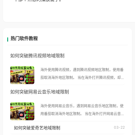
热门软件教程
如何突破腾讯视频地域限制
海外使用腾讯视频，遇到腾讯视频地区限制，使用番
茄取消海外地区限制。 当在海外打开腾讯视频，却突
然弹出“由于版权限制，您所在的地区无法播放”的提
如何突破网易云音乐地域限制
示语。 海外用户如香港、澳门、台湾、美国、加拿
大、澳大利亚、欧洲等国家和地区时，腾讯视频也会
海外使用网易云音乐，遇到网易云音乐地区限制，使
像其他音乐平台一样，出现地区及版权限制问题，且
用番茄取消海外地区限制。 当在海外打开网易云音
仅能在中国大陆地区播放。 遇到这个问题的朋友们，
乐，却突然弹出“由于版权限制，您所在的地区无法
使用番茄回国加速器，即可解决「海外用户收听腾讯
如何突破爱奇艺地域限制
03-22
播放”的提示语。 海外用户如香港、澳门、台湾、美
视频地区版权限制」的问题，无论人在香港、澳门、