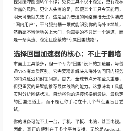
视频缓冲圆圈转个不停；免费工具不仅不稳定，更有隐私
泄露的风险。更让人头疼的是，即便某个工具今天能用，
明天可能就失效了。这是因为普通的网络连接无法伪装成
“国内用户”，平台服务器一眼就能识别你的海外IP地址，
然后毫不留情地关上大门。你需要的不只是一个通道，而
是一条高速、稳定且隐蔽的“专属回国线路”。
选择回国加速器的核心：不止于翻墙
市面上工具繁多，但一个专为“回国”设计的加速器，与普
通VPN有本质区别。它需要精准解决从海外访问国内服务
的特殊延迟和封锁问题。首先，全球节点分布至关重要，
但更重要的是智能推荐最优线路的能力。这意味着工具能
实时分析网络状况，自动将你的连接切换到最快、最稳定
的回国通道上，而不是让你手动在十几个节点里盲目尝
试。
你的设备可能不止一台，手机、平板、电脑，甚至电视。
因此，真正的便利在于多个平台支持，无论是Android、