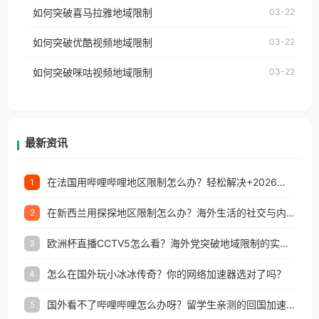
国、加拿大、澳大利亚、欧洲等国家和地区时，网易
如何突破喜马拉雅地域限制
03-22
台湾、美国、加拿大、澳大利亚、欧洲等国家和地区
云音乐也会像其他音乐平台一样，出现地区及版权限
工作、留学、定居等，都可以使用，不再因地区和版
如何突破优酷视频地域限制
03-22
制问题，且仅能在中国大陆地区播放。 遇到这个问题
权限制所困扰。
的朋友们，使用番茄回国加速器，即可解决「海外用
如何突破咪咕视频地域限制
03-22
户收听网易云音乐地区版权限制」的问题，无论人在
香港、澳门、台湾、美国、加拿大、澳大利亚、欧洲
等国家和地区工作、留学、定居等，都可以使用，不
再因地区和版权限制所困扰。
最新资讯
在法国用哔哩哔哩地区限制怎么办？轻松解决+2026世界杯看球攻略
1
在新西兰用探探地区限制怎么办？海外生活的社交与内容之困
2
欧洲杯直播CCTV5怎么看？海外党突破地域限制的实用指南
3
怎么在国外玩小冰冰传奇？你的网络加速器选对了吗？
4
国外看不了哔哩哔哩怎么办呀？留学生亲测的回国加速全攻略（含酷我音乐渤海银行解决方法）
5