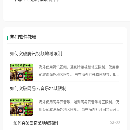
热门软件教程
如何突破腾讯视频地域限制
海外使用腾讯视频，遇到腾讯视频地区限制，使用番
茄取消海外地区限制。 当在海外打开腾讯视频，却突
然弹出“由于版权限制，您所在的地区无法播放”的提
如何突破网易云音乐地域限制
示语。 海外用户如香港、澳门、台湾、美国、加拿
大、澳大利亚、欧洲等国家和地区时，腾讯视频也会
海外使用网易云音乐，遇到网易云音乐地区限制，使
像其他音乐平台一样，出现地区及版权限制问题，且
用番茄取消海外地区限制。 当在海外打开网易云音
仅能在中国大陆地区播放。 遇到这个问题的朋友们，
乐，却突然弹出“由于版权限制，您所在的地区无法
使用番茄回国加速器，即可解决「海外用户收听腾讯
如何突破爱奇艺地域限制
03-22
播放”的提示语。 海外用户如香港、澳门、台湾、美
视频地区版权限制」的问题，无论人在香港、澳门、