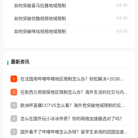
国、加拿大、澳大利亚、欧洲等国家和地区时，网易
如何突破喜马拉雅地域限制
03-22
台湾、美国、加拿大、澳大利亚、欧洲等国家和地区
云音乐也会像其他音乐平台一样，出现地区及版权限
工作、留学、定居等，都可以使用，不再因地区和版
如何突破优酷视频地域限制
03-22
制问题，且仅能在中国大陆地区播放。 遇到这个问题
权限制所困扰。
的朋友们，使用番茄回国加速器，即可解决「海外用
如何突破咪咕视频地域限制
03-22
户收听网易云音乐地区版权限制」的问题，无论人在
香港、澳门、台湾、美国、加拿大、澳大利亚、欧洲
等国家和地区工作、留学、定居等，都可以使用，不
再因地区和版权限制所困扰。
最新资讯
在法国用哔哩哔哩地区限制怎么办？轻松解决+2026世界杯看球攻略
1
在新西兰用探探地区限制怎么办？海外生活的社交与内容之困
2
欧洲杯直播CCTV5怎么看？海外党突破地域限制的实用指南
3
怎么在国外玩小冰冰传奇？你的网络加速器选对了吗？
4
国外看不了哔哩哔哩怎么办呀？留学生亲测的回国加速全攻略（含酷我音乐渤海银行解决方法）
5