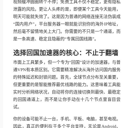
视频缓冲圆圈转个不停；免费工具不仅不稳定，更有隐私
泄露的风险。更让人头疼的是，即便某个工具今天能用，
明天可能就失效了。这是因为普通的网络连接无法伪装成
“国内用户”，平台服务器一眼就能识别你的海外IP地址，
然后毫不留情地关上大门。你需要的不只是一个通道，而
是一条高速、稳定且隐蔽的“专属回国线路”。
选择回国加速器的核心：不止于翻墙
市面上工具繁多，但一个专为“回国”设计的加速器，与普
通VPN有本质区别。它需要精准解决从海外访问国内服务
的特殊延迟和封锁问题。首先，全球节点分布至关重要，
但更重要的是智能推荐最优线路的能力。这意味着工具能
实时分析网络状况，自动将你的连接切换到最快、最稳定
的回国通道上，而不是让你手动在十几个节点里盲目尝
试。
你的设备可能不止一台，手机、平板、电脑，甚至电视。
因此，真正的便利在于多个平台支持，无论是Android、