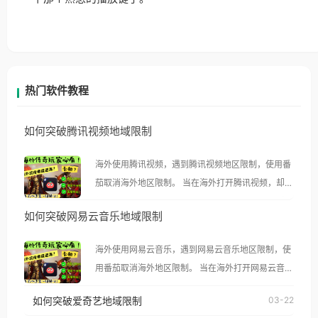
热门软件教程
如何突破腾讯视频地域限制
海外使用腾讯视频，遇到腾讯视频地区限制，使用番
茄取消海外地区限制。 当在海外打开腾讯视频，却突
然弹出“由于版权限制，您所在的地区无法播放”的提
如何突破网易云音乐地域限制
示语。 海外用户如香港、澳门、台湾、美国、加拿
大、澳大利亚、欧洲等国家和地区时，腾讯视频也会
海外使用网易云音乐，遇到网易云音乐地区限制，使
像其他音乐平台一样，出现地区及版权限制问题，且
用番茄取消海外地区限制。 当在海外打开网易云音
仅能在中国大陆地区播放。 遇到这个问题的朋友们，
乐，却突然弹出“由于版权限制，您所在的地区无法
使用番茄回国加速器，即可解决「海外用户收听腾讯
如何突破爱奇艺地域限制
03-22
播放”的提示语。 海外用户如香港、澳门、台湾、美
视频地区版权限制」的问题，无论人在香港、澳门、