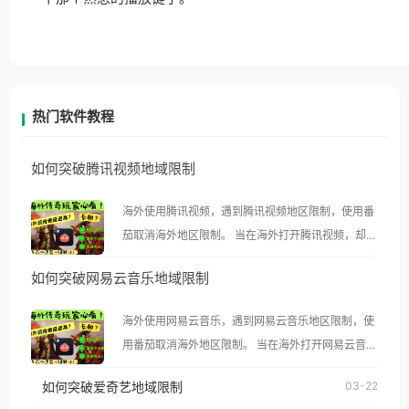
热门软件教程
如何突破腾讯视频地域限制
海外使用腾讯视频，遇到腾讯视频地区限制，使用番
茄取消海外地区限制。 当在海外打开腾讯视频，却突
然弹出“由于版权限制，您所在的地区无法播放”的提
如何突破网易云音乐地域限制
示语。 海外用户如香港、澳门、台湾、美国、加拿
大、澳大利亚、欧洲等国家和地区时，腾讯视频也会
海外使用网易云音乐，遇到网易云音乐地区限制，使
像其他音乐平台一样，出现地区及版权限制问题，且
用番茄取消海外地区限制。 当在海外打开网易云音
仅能在中国大陆地区播放。 遇到这个问题的朋友们，
乐，却突然弹出“由于版权限制，您所在的地区无法
使用番茄回国加速器，即可解决「海外用户收听腾讯
如何突破爱奇艺地域限制
03-22
播放”的提示语。 海外用户如香港、澳门、台湾、美
视频地区版权限制」的问题，无论人在香港、澳门、