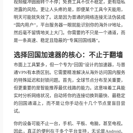
视频缓冲圆圈转个不停；免费工具不仅不稳定，更有隐私
泄露的风险。更让人头疼的是，即便某个工具今天能用，
明天可能就失效了。这是因为普通的网络连接无法伪装成
“国内用户”，平台服务器一眼就能识别你的海外IP地址，
然后毫不留情地关上大门。你需要的不只是一个通道，而
是一条高速、稳定且隐蔽的“专属回国线路”。
选择回国加速器的核心：不止于翻墙
市面上工具繁多，但一个专为“回国”设计的加速器，与普
通VPN有本质区别。它需要精准解决从海外访问国内服务
的特殊延迟和封锁问题。首先，全球节点分布至关重要，
但更重要的是智能推荐最优线路的能力。这意味着工具能
实时分析网络状况，自动将你的连接切换到最快、最稳定
的回国通道上，而不是让你手动在十几个节点里盲目尝
试。
你的设备可能不止一台，手机、平板、电脑，甚至电视。
因此，真正的便利在于多个平台支持，无论是Android、