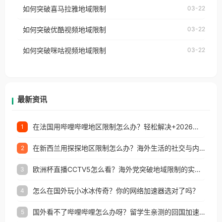
国、加拿大、澳大利亚、欧洲等国家和地区时，网易
如何突破喜马拉雅地域限制
03-22
台湾、美国、加拿大、澳大利亚、欧洲等国家和地区
云音乐也会像其他音乐平台一样，出现地区及版权限
工作、留学、定居等，都可以使用，不再因地区和版
如何突破优酷视频地域限制
03-22
制问题，且仅能在中国大陆地区播放。 遇到这个问题
权限制所困扰。
的朋友们，使用番茄回国加速器，即可解决「海外用
如何突破咪咕视频地域限制
03-22
户收听网易云音乐地区版权限制」的问题，无论人在
香港、澳门、台湾、美国、加拿大、澳大利亚、欧洲
等国家和地区工作、留学、定居等，都可以使用，不
再因地区和版权限制所困扰。
最新资讯
在法国用哔哩哔哩地区限制怎么办？轻松解决+2026世界杯看球攻略
1
在新西兰用探探地区限制怎么办？海外生活的社交与内容之困
2
欧洲杯直播CCTV5怎么看？海外党突破地域限制的实用指南
3
怎么在国外玩小冰冰传奇？你的网络加速器选对了吗？
4
国外看不了哔哩哔哩怎么办呀？留学生亲测的回国加速全攻略（含酷我音乐渤海银行解决方法）
5