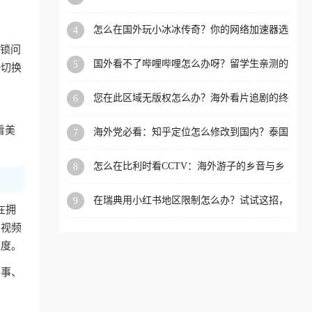
限制的实用指南
洲等国家和地区工作、留
怎么在国外玩小冰冰传奇？你的网络加速器选
4
学、定居等，都可以使用，
对了吗？
封锁问
不再因地区和版权限制所困
国外看不了哔哩哔哩怎么办呀？留学生亲测的
5
接切换
扰。
回国加速全攻略（含酷我音乐渤海银行解决方
法）
您在此区域无版权怎么办？海外看片追剧的终
6
极解法
看美
海外党必看：知乎定位怎么修改到国内？泰国
7
掌上12333、印度天府通难题全解决！
怎么在比利时看CCTV：海外游子的乡音与乡
8
愁，如何一键连接？
在瑞典用小红书地区限制怎么办？试试这招，
9
在拥
一键回国
内视频
速度。
赛事、