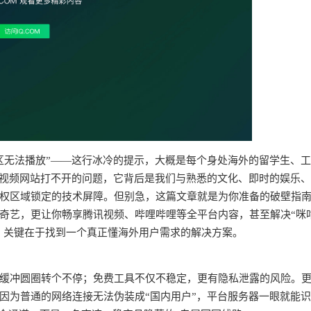
区无法播放”——这行冰冷的提示，大概是每个身处海外的留学生、
个视频网站打不开的问题，它背后是我们与熟悉的文化、即时的娱乐
权区域锁定的技术屏障。但别急，这篇文章就是为你准备的破壁指
奇艺，更让你畅享腾讯视频、哔哩哔哩等全平台内容，甚至解决“咪
求。关键在于找到一个真正懂海外用户需求的解决方案。
频缓冲圆圈转个不停；免费工具不仅不稳定，更有隐私泄露的风险。
因为普通的网络连接无法伪装成“国内用户”，平台服务器一眼就能