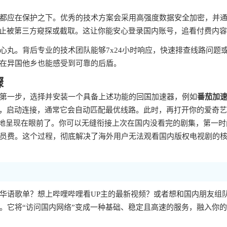
都应在保护之下。优秀的技术方案会采用高强度数据安全加密，并
防止被第三方窥探或截取。这让你能安心登录国内账号，追看付费内
心丸。背后专业的技术团队能够7x24小时响应，快速排查线路问题
在异国他乡也能感受到可靠的后盾。
骤
第一步，选择并安装一个具备上述功能的回国加速器，例如
番茄加
步，启动连接，通常它会自动匹配最优线路。此时，再打开你的爱奇
整地呈现在眼前了。你可以无缝衔接上次在国内没看完的剧集，第一时
员费。这个过程，彻底解决了海外用户无法观看国内版权电视剧的
华语歌单？想上哔哩哔哩看UP主的最新视频？或者想和国内朋友组
。它将“访问国内网络”变成一种基础、稳定且高速的服务，融入你