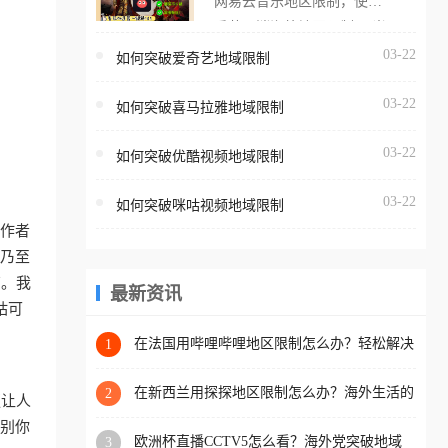
网易云音乐地区限制，使用
海外用户如香港、澳门、台
番茄取消海外地区限制。 当
湾、美国、加拿大、澳大利
在海外打开网易云音乐，却
03-22
如何突破爱奇艺地域限制
亚、欧洲等国家和地区时，
突然弹出“由于版权限制，您
腾讯视频也会像其他音乐平
03-22
所在的地区无法播放”的提示
如何突破喜马拉雅地域限制
台一样，出现地区及版权限
语。 海外用户如香港、澳
制问题，且仅能在中国大陆
03-22
如何突破优酷视频地域限制
门、台湾、美国、加拿大、
地区播放。 遇到这个问题的
澳大利亚、欧洲等国家和地
朋友们，使用番茄回国加速
03-22
如何突破咪咕视频地域限制
区时，网易云音乐也会像其
器，即可解决「海外用户收
工作者
他音乐平台一样，出现地区
听腾讯视频地区版权限制」
、乃至
及版权限制问题，且仅能在
的问题，无论人在香港、澳
南。我
中国大陆地区播放。 遇到这
最新资讯
门、台湾、美国、加拿大、
咕可
个问题的朋友们，使用番茄
澳大利亚、欧洲等国家和地
回国加速器，即可解决「海
在法国用哔哩哔哩地区限制怎么办？轻松解决
1
区工作、留学、定居等，都
+2026世界杯看球攻略
外用户收听网易云音乐地区
可以使用，不再因地区和版
版权限制」的问题，无论人
在新西兰用探探地区限制怎么办？海外生活的
2
更让人
权限制所困扰。
社交与内容之困
在香港、澳门、台湾、美
识别你
欧洲杯直播CCTV5怎么看？海外党突破地域
3
国、加拿大、澳大利亚、欧