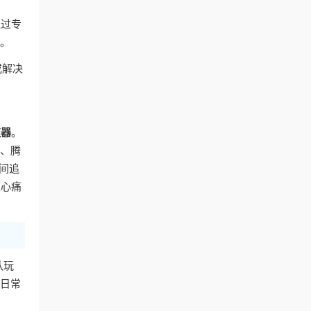
通过专
容。
或解决
速器
。
艺、腾
间追
核心痛
队玩
的日常