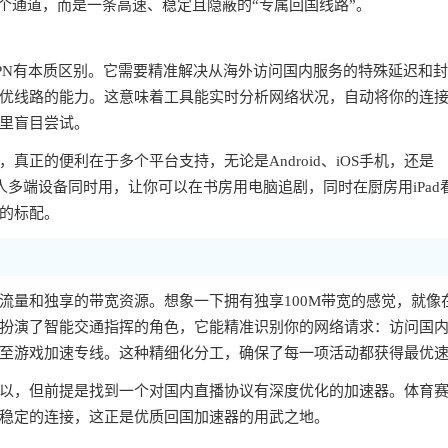
个通道，而是一条高速、稳定且隐蔽的“专属回国线路”。
PN有本质区别。它需要精准解决从海外访问国内服务的特殊延迟和
优线路的能力。这意味着工具能实时分析网络状况，自动将你的连
里盲目尝试。
正的便利在于多个平台支持，无论是Android、iOS手机，还是
一人多端设备同时用，让你可以在书房用电脑追剧，同时在厨房用iPad
的标配。
流量和独享的带宽资源。想象一下拥有独享100M带宽的感觉，就像
扮演了智能交通指挥的角色，它能精准识别你的网络请求：访问国
至游戏加速专线。这种精细化分工，确保了每一项活动都获得最优
以，但前提是找到一个对国内直播协议有深度优化的加速器。体育
稳定的连接，这正是优质回国加速器的用武之地。