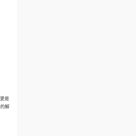
，更是
障的解