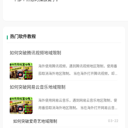
热门软件教程
如何突破腾讯视频地域限制
海外使用腾讯视频，遇到腾讯视频地区限制，使用番
茄取消海外地区限制。 当在海外打开腾讯视频，却突
然弹出“由于版权限制，您所在的地区无法播放”的提
如何突破网易云音乐地域限制
示语。 海外用户如香港、澳门、台湾、美国、加拿
大、澳大利亚、欧洲等国家和地区时，腾讯视频也会
海外使用网易云音乐，遇到网易云音乐地区限制，使
像其他音乐平台一样，出现地区及版权限制问题，且
用番茄取消海外地区限制。 当在海外打开网易云音
仅能在中国大陆地区播放。 遇到这个问题的朋友们，
乐，却突然弹出“由于版权限制，您所在的地区无法
使用番茄回国加速器，即可解决「海外用户收听腾讯
如何突破爱奇艺地域限制
03-22
播放”的提示语。 海外用户如香港、澳门、台湾、美
视频地区版权限制」的问题，无论人在香港、澳门、