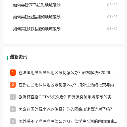
国、加拿大、澳大利亚、欧洲等国家和地区时，网易
如何突破喜马拉雅地域限制
03-22
台湾、美国、加拿大、澳大利亚、欧洲等国家和地区
云音乐也会像其他音乐平台一样，出现地区及版权限
工作、留学、定居等，都可以使用，不再因地区和版
如何突破优酷视频地域限制
03-22
制问题，且仅能在中国大陆地区播放。 遇到这个问题
权限制所困扰。
的朋友们，使用番茄回国加速器，即可解决「海外用
如何突破咪咕视频地域限制
03-22
户收听网易云音乐地区版权限制」的问题，无论人在
香港、澳门、台湾、美国、加拿大、澳大利亚、欧洲
等国家和地区工作、留学、定居等，都可以使用，不
再因地区和版权限制所困扰。
最新资讯
在法国用哔哩哔哩地区限制怎么办？轻松解决+2026世界杯看球攻略
1
在新西兰用探探地区限制怎么办？海外生活的社交与内容之困
2
欧洲杯直播CCTV5怎么看？海外党突破地域限制的实用指南
3
怎么在国外玩小冰冰传奇？你的网络加速器选对了吗？
4
国外看不了哔哩哔哩怎么办呀？留学生亲测的回国加速全攻略（含酷我音乐渤海银行解决方法）
5