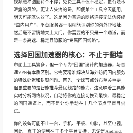
视频缓冲圆圈转个不停；免费工具不仅不稳定，更有隐私
泄露的风险。更让人头疼的是，即便某个工具今天能用，
明天可能就失效了。这是因为普通的网络连接无法伪装成
“国内用户”，平台服务器一眼就能识别你的海外IP地址，
然后毫不留情地关上大门。你需要的不只是一个通道，而
是一条高速、稳定且隐蔽的“专属回国线路”。
选择回国加速器的核心：不止于翻墙
市面上工具繁多，但一个专为“回国”设计的加速器，与普
通VPN有本质区别。它需要精准解决从海外访问国内服务
的特殊延迟和封锁问题。首先，全球节点分布至关重要，
但更重要的是智能推荐最优线路的能力。这意味着工具能
实时分析网络状况，自动将你的连接切换到最快、最稳定
的回国通道上，而不是让你手动在十几个节点里盲目尝
试。
你的设备可能不止一台，手机、平板、电脑，甚至电视。
因此，真正的便利在于多个平台支持，无论是Android、