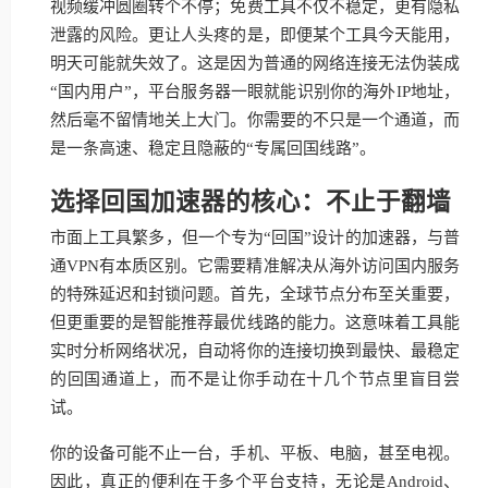
视频缓冲圆圈转个不停；免费工具不仅不稳定，更有隐私
泄露的风险。更让人头疼的是，即便某个工具今天能用，
明天可能就失效了。这是因为普通的网络连接无法伪装成
“国内用户”，平台服务器一眼就能识别你的海外IP地址，
然后毫不留情地关上大门。你需要的不只是一个通道，而
是一条高速、稳定且隐蔽的“专属回国线路”。
选择回国加速器的核心：不止于翻墙
市面上工具繁多，但一个专为“回国”设计的加速器，与普
通VPN有本质区别。它需要精准解决从海外访问国内服务
的特殊延迟和封锁问题。首先，全球节点分布至关重要，
但更重要的是智能推荐最优线路的能力。这意味着工具能
实时分析网络状况，自动将你的连接切换到最快、最稳定
的回国通道上，而不是让你手动在十几个节点里盲目尝
试。
你的设备可能不止一台，手机、平板、电脑，甚至电视。
因此，真正的便利在于多个平台支持，无论是Android、