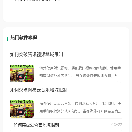
热门软件教程
如何突破腾讯视频地域限制
海外使用腾讯视频，遇到腾讯视频地区限制，使用番
茄取消海外地区限制。 当在海外打开腾讯视频，却突
然弹出“由于版权限制，您所在的地区无法播放”的提
如何突破网易云音乐地域限制
示语。 海外用户如香港、澳门、台湾、美国、加拿
大、澳大利亚、欧洲等国家和地区时，腾讯视频也会
海外使用网易云音乐，遇到网易云音乐地区限制，使
像其他音乐平台一样，出现地区及版权限制问题，且
用番茄取消海外地区限制。 当在海外打开网易云音
仅能在中国大陆地区播放。 遇到这个问题的朋友们，
乐，却突然弹出“由于版权限制，您所在的地区无法
使用番茄回国加速器，即可解决「海外用户收听腾讯
如何突破爱奇艺地域限制
03-22
播放”的提示语。 海外用户如香港、澳门、台湾、美
视频地区版权限制」的问题，无论人在香港、澳门、