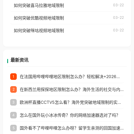
国、加拿大、澳大利亚、欧洲等国家和地区时，网易
如何突破喜马拉雅地域限制
03-22
台湾、美国、加拿大、澳大利亚、欧洲等国家和地区
云音乐也会像其他音乐平台一样，出现地区及版权限
工作、留学、定居等，都可以使用，不再因地区和版
如何突破优酷视频地域限制
03-22
制问题，且仅能在中国大陆地区播放。 遇到这个问题
权限制所困扰。
的朋友们，使用番茄回国加速器，即可解决「海外用
如何突破咪咕视频地域限制
03-22
户收听网易云音乐地区版权限制」的问题，无论人在
香港、澳门、台湾、美国、加拿大、澳大利亚、欧洲
等国家和地区工作、留学、定居等，都可以使用，不
再因地区和版权限制所困扰。
最新资讯
在法国用哔哩哔哩地区限制怎么办？轻松解决+2026世界杯看球攻略
1
在新西兰用探探地区限制怎么办？海外生活的社交与内容之困
2
欧洲杯直播CCTV5怎么看？海外党突破地域限制的实用指南
3
怎么在国外玩小冰冰传奇？你的网络加速器选对了吗？
4
国外看不了哔哩哔哩怎么办呀？留学生亲测的回国加速全攻略（含酷我音乐渤海银行解决方法）
5