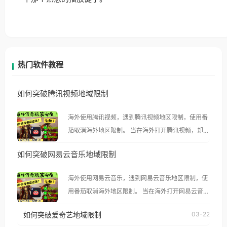
热门软件教程
如何突破腾讯视频地域限制
海外使用腾讯视频，遇到腾讯视频地区限制，使用番
茄取消海外地区限制。 当在海外打开腾讯视频，却突
然弹出“由于版权限制，您所在的地区无法播放”的提
如何突破网易云音乐地域限制
示语。 海外用户如香港、澳门、台湾、美国、加拿
大、澳大利亚、欧洲等国家和地区时，腾讯视频也会
海外使用网易云音乐，遇到网易云音乐地区限制，使
像其他音乐平台一样，出现地区及版权限制问题，且
用番茄取消海外地区限制。 当在海外打开网易云音
仅能在中国大陆地区播放。 遇到这个问题的朋友们，
乐，却突然弹出“由于版权限制，您所在的地区无法
使用番茄回国加速器，即可解决「海外用户收听腾讯
如何突破爱奇艺地域限制
03-22
播放”的提示语。 海外用户如香港、澳门、台湾、美
视频地区版权限制」的问题，无论人在香港、澳门、