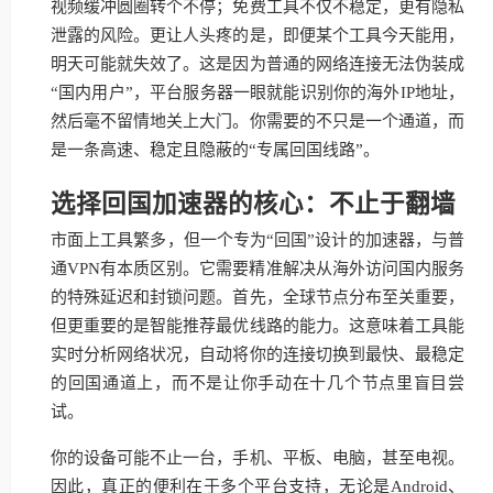
视频缓冲圆圈转个不停；免费工具不仅不稳定，更有隐私
泄露的风险。更让人头疼的是，即便某个工具今天能用，
明天可能就失效了。这是因为普通的网络连接无法伪装成
“国内用户”，平台服务器一眼就能识别你的海外IP地址，
然后毫不留情地关上大门。你需要的不只是一个通道，而
是一条高速、稳定且隐蔽的“专属回国线路”。
选择回国加速器的核心：不止于翻墙
市面上工具繁多，但一个专为“回国”设计的加速器，与普
通VPN有本质区别。它需要精准解决从海外访问国内服务
的特殊延迟和封锁问题。首先，全球节点分布至关重要，
但更重要的是智能推荐最优线路的能力。这意味着工具能
实时分析网络状况，自动将你的连接切换到最快、最稳定
的回国通道上，而不是让你手动在十几个节点里盲目尝
试。
你的设备可能不止一台，手机、平板、电脑，甚至电视。
因此，真正的便利在于多个平台支持，无论是Android、