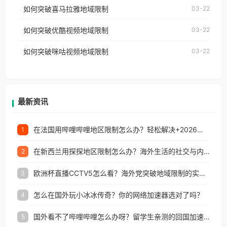
国、加拿大、澳大利亚、欧洲等国家和地区时，网易
如何突破喜马拉雅地域限制
03-22
台湾、美国、加拿大、澳大利亚、欧洲等国家和地区
云音乐也会像其他音乐平台一样，出现地区及版权限
工作、留学、定居等，都可以使用，不再因地区和版
如何突破优酷视频地域限制
03-22
制问题，且仅能在中国大陆地区播放。 遇到这个问题
权限制所困扰。
的朋友们，使用番茄回国加速器，即可解决「海外用
如何突破咪咕视频地域限制
03-22
户收听网易云音乐地区版权限制」的问题，无论人在
香港、澳门、台湾、美国、加拿大、澳大利亚、欧洲
等国家和地区工作、留学、定居等，都可以使用，不
再因地区和版权限制所困扰。
最新资讯
在法国用哔哩哔哩地区限制怎么办？轻松解决+2026世界杯看球攻略
1
在新西兰用探探地区限制怎么办？海外生活的社交与内容之困
2
欧洲杯直播CCTV5怎么看？海外党突破地域限制的实用指南
3
怎么在国外玩小冰冰传奇？你的网络加速器选对了吗？
4
国外看不了哔哩哔哩怎么办呀？留学生亲测的回国加速全攻略（含酷我音乐渤海银行解决方法）
5