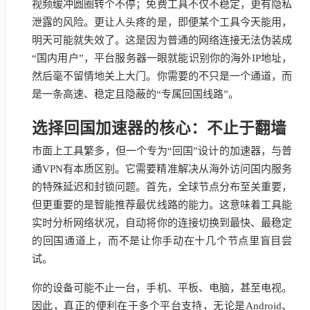
视频缓冲圆圈转个不停；免费工具不仅不稳定，更有隐私
泄露的风险。更让人头疼的是，即便某个工具今天能用，
明天可能就失效了。这是因为普通的网络连接无法伪装成
“国内用户”，平台服务器一眼就能识别你的海外IP地址，
然后毫不留情地关上大门。你需要的不只是一个通道，而
是一条高速、稳定且隐蔽的“专属回国线路”。
选择回国加速器的核心：不止于翻墙
市面上工具繁多，但一个专为“回国”设计的加速器，与普
通VPN有本质区别。它需要精准解决从海外访问国内服务
的特殊延迟和封锁问题。首先，全球节点分布至关重要，
但更重要的是智能推荐最优线路的能力。这意味着工具能
实时分析网络状况，自动将你的连接切换到最快、最稳定
的回国通道上，而不是让你手动在十几个节点里盲目尝
试。
你的设备可能不止一台，手机、平板、电脑，甚至电视。
因此，真正的便利在于多个平台支持，无论是Android、