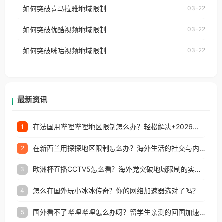
国、加拿大、澳大利亚、欧洲等国家和地区时，网易
如何突破喜马拉雅地域限制
03-22
台湾、美国、加拿大、澳大利亚、欧洲等国家和地区
云音乐也会像其他音乐平台一样，出现地区及版权限
工作、留学、定居等，都可以使用，不再因地区和版
如何突破优酷视频地域限制
03-22
制问题，且仅能在中国大陆地区播放。 遇到这个问题
权限制所困扰。
的朋友们，使用番茄回国加速器，即可解决「海外用
如何突破咪咕视频地域限制
03-22
户收听网易云音乐地区版权限制」的问题，无论人在
香港、澳门、台湾、美国、加拿大、澳大利亚、欧洲
等国家和地区工作、留学、定居等，都可以使用，不
再因地区和版权限制所困扰。
最新资讯
在法国用哔哩哔哩地区限制怎么办？轻松解决+2026世界杯看球攻略
1
在新西兰用探探地区限制怎么办？海外生活的社交与内容之困
2
欧洲杯直播CCTV5怎么看？海外党突破地域限制的实用指南
3
怎么在国外玩小冰冰传奇？你的网络加速器选对了吗？
4
国外看不了哔哩哔哩怎么办呀？留学生亲测的回国加速全攻略（含酷我音乐渤海银行解决方法）
5