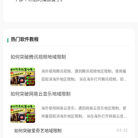
热门软件教程
如何突破腾讯视频地域限制
海外使用腾讯视频，遇到腾讯视频地区限制，使用番
茄取消海外地区限制。 当在海外打开腾讯视频，却突
然弹出“由于版权限制，您所在的地区无法播放”的提
如何突破网易云音乐地域限制
示语。 海外用户如香港、澳门、台湾、美国、加拿
大、澳大利亚、欧洲等国家和地区时，腾讯视频也会
海外使用网易云音乐，遇到网易云音乐地区限制，使
像其他音乐平台一样，出现地区及版权限制问题，且
用番茄取消海外地区限制。 当在海外打开网易云音
仅能在中国大陆地区播放。 遇到这个问题的朋友们，
乐，却突然弹出“由于版权限制，您所在的地区无法
使用番茄回国加速器，即可解决「海外用户收听腾讯
如何突破爱奇艺地域限制
03-22
播放”的提示语。 海外用户如香港、澳门、台湾、美
视频地区版权限制」的问题，无论人在香港、澳门、