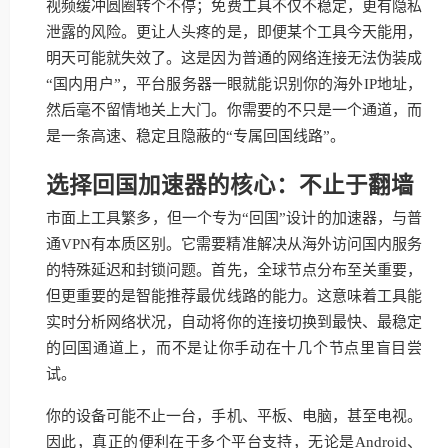
视频缓冲圆圈转个不停；免费工具不仅不稳定，更有隐私
泄露的风险。更让人头疼的是，即便某个工具今天能用，
明天可能就失效了。这是因为普通的网络连接无法伪装成
“国内用户”，平台服务器一眼就能识别你的海外IP地址，
然后毫不留情地关上大门。你需要的不只是一个通道，而
是一条高速、稳定且隐蔽的“专属回国线路”。
选择回国加速器的核心：不止于翻墙
市面上工具繁多，但一个专为“回国”设计的加速器，与普
通VPN有本质区别。它需要精准解决从海外访问国内服务
的特殊延迟和封锁问题。首先，全球节点分布至关重要，
但更重要的是智能推荐最优线路的能力。这意味着工具能
实时分析网络状况，自动将你的连接切换到最快、最稳定
的回国通道上，而不是让你手动在十几个节点里盲目尝
试。
你的设备可能不止一台，手机、平板、电脑，甚至电视。
因此，真正的便利在于多个平台支持，无论是Android、