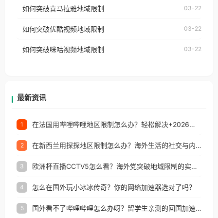
国、加拿大、澳大利亚、欧洲等国家和地区时，网易
如何突破喜马拉雅地域限制
03-22
台湾、美国、加拿大、澳大利亚、欧洲等国家和地区
云音乐也会像其他音乐平台一样，出现地区及版权限
工作、留学、定居等，都可以使用，不再因地区和版
如何突破优酷视频地域限制
03-22
制问题，且仅能在中国大陆地区播放。 遇到这个问题
权限制所困扰。
的朋友们，使用番茄回国加速器，即可解决「海外用
如何突破咪咕视频地域限制
03-22
户收听网易云音乐地区版权限制」的问题，无论人在
香港、澳门、台湾、美国、加拿大、澳大利亚、欧洲
等国家和地区工作、留学、定居等，都可以使用，不
再因地区和版权限制所困扰。
最新资讯
在法国用哔哩哔哩地区限制怎么办？轻松解决+2026世界杯看球攻略
1
在新西兰用探探地区限制怎么办？海外生活的社交与内容之困
2
欧洲杯直播CCTV5怎么看？海外党突破地域限制的实用指南
3
怎么在国外玩小冰冰传奇？你的网络加速器选对了吗？
4
国外看不了哔哩哔哩怎么办呀？留学生亲测的回国加速全攻略（含酷我音乐渤海银行解决方法）
5