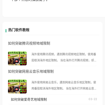
热门软件教程
如何突破腾讯视频地域限制
海外使用腾讯视频，遇到腾讯视频地区限制，使用番
茄取消海外地区限制。 当在海外打开腾讯视频，却突
然弹出“由于版权限制，您所在的地区无法播放”的提
如何突破网易云音乐地域限制
示语。 海外用户如香港、澳门、台湾、美国、加拿
大、澳大利亚、欧洲等国家和地区时，腾讯视频也会
海外使用网易云音乐，遇到网易云音乐地区限制，使
像其他音乐平台一样，出现地区及版权限制问题，且
用番茄取消海外地区限制。 当在海外打开网易云音
仅能在中国大陆地区播放。 遇到这个问题的朋友们，
乐，却突然弹出“由于版权限制，您所在的地区无法
使用番茄回国加速器，即可解决「海外用户收听腾讯
如何突破爱奇艺地域限制
03-22
播放”的提示语。 海外用户如香港、澳门、台湾、美
视频地区版权限制」的问题，无论人在香港、澳门、