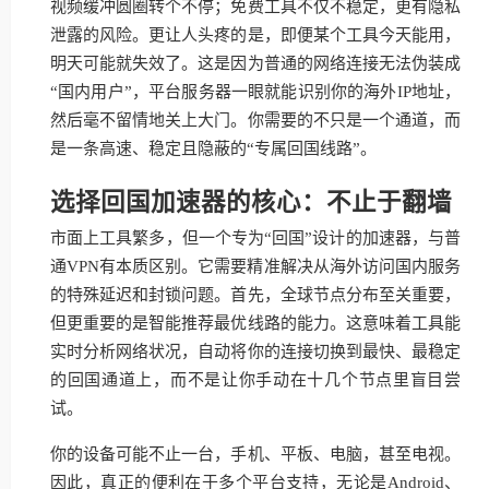
视频缓冲圆圈转个不停；免费工具不仅不稳定，更有隐私
泄露的风险。更让人头疼的是，即便某个工具今天能用，
明天可能就失效了。这是因为普通的网络连接无法伪装成
“国内用户”，平台服务器一眼就能识别你的海外IP地址，
然后毫不留情地关上大门。你需要的不只是一个通道，而
是一条高速、稳定且隐蔽的“专属回国线路”。
选择回国加速器的核心：不止于翻墙
市面上工具繁多，但一个专为“回国”设计的加速器，与普
通VPN有本质区别。它需要精准解决从海外访问国内服务
的特殊延迟和封锁问题。首先，全球节点分布至关重要，
但更重要的是智能推荐最优线路的能力。这意味着工具能
实时分析网络状况，自动将你的连接切换到最快、最稳定
的回国通道上，而不是让你手动在十几个节点里盲目尝
试。
你的设备可能不止一台，手机、平板、电脑，甚至电视。
因此，真正的便利在于多个平台支持，无论是Android、