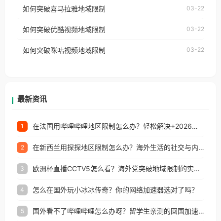
国、加拿大、澳大利亚、欧洲等国家和地区时，网易
如何突破喜马拉雅地域限制
03-22
台湾、美国、加拿大、澳大利亚、欧洲等国家和地区
云音乐也会像其他音乐平台一样，出现地区及版权限
工作、留学、定居等，都可以使用，不再因地区和版
如何突破优酷视频地域限制
03-22
制问题，且仅能在中国大陆地区播放。 遇到这个问题
权限制所困扰。
的朋友们，使用番茄回国加速器，即可解决「海外用
如何突破咪咕视频地域限制
03-22
户收听网易云音乐地区版权限制」的问题，无论人在
香港、澳门、台湾、美国、加拿大、澳大利亚、欧洲
等国家和地区工作、留学、定居等，都可以使用，不
再因地区和版权限制所困扰。
最新资讯
在法国用哔哩哔哩地区限制怎么办？轻松解决+2026世界杯看球攻略
1
在新西兰用探探地区限制怎么办？海外生活的社交与内容之困
2
欧洲杯直播CCTV5怎么看？海外党突破地域限制的实用指南
3
怎么在国外玩小冰冰传奇？你的网络加速器选对了吗？
4
国外看不了哔哩哔哩怎么办呀？留学生亲测的回国加速全攻略（含酷我音乐渤海银行解决方法）
5