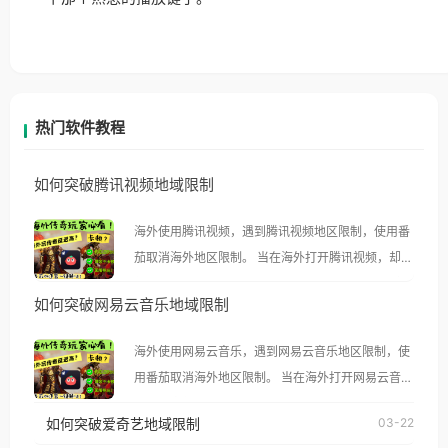
热门软件教程
如何突破腾讯视频地域限制
海外使用腾讯视频，遇到腾讯视频地区限制，使用番
茄取消海外地区限制。 当在海外打开腾讯视频，却突
然弹出“由于版权限制，您所在的地区无法播放”的提
如何突破网易云音乐地域限制
示语。 海外用户如香港、澳门、台湾、美国、加拿
大、澳大利亚、欧洲等国家和地区时，腾讯视频也会
海外使用网易云音乐，遇到网易云音乐地区限制，使
像其他音乐平台一样，出现地区及版权限制问题，且
用番茄取消海外地区限制。 当在海外打开网易云音
仅能在中国大陆地区播放。 遇到这个问题的朋友们，
乐，却突然弹出“由于版权限制，您所在的地区无法
使用番茄回国加速器，即可解决「海外用户收听腾讯
如何突破爱奇艺地域限制
03-22
播放”的提示语。 海外用户如香港、澳门、台湾、美
视频地区版权限制」的问题，无论人在香港、澳门、