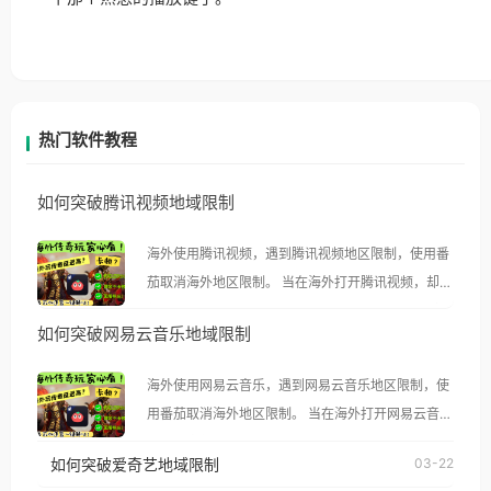
热门软件教程
如何突破腾讯视频地域限制
海外使用腾讯视频，遇到腾讯视频地区限制，使用番
茄取消海外地区限制。 当在海外打开腾讯视频，却突
然弹出“由于版权限制，您所在的地区无法播放”的提
如何突破网易云音乐地域限制
示语。 海外用户如香港、澳门、台湾、美国、加拿
大、澳大利亚、欧洲等国家和地区时，腾讯视频也会
海外使用网易云音乐，遇到网易云音乐地区限制，使
像其他音乐平台一样，出现地区及版权限制问题，且
用番茄取消海外地区限制。 当在海外打开网易云音
仅能在中国大陆地区播放。 遇到这个问题的朋友们，
乐，却突然弹出“由于版权限制，您所在的地区无法
使用番茄回国加速器，即可解决「海外用户收听腾讯
如何突破爱奇艺地域限制
03-22
播放”的提示语。 海外用户如香港、澳门、台湾、美
视频地区版权限制」的问题，无论人在香港、澳门、