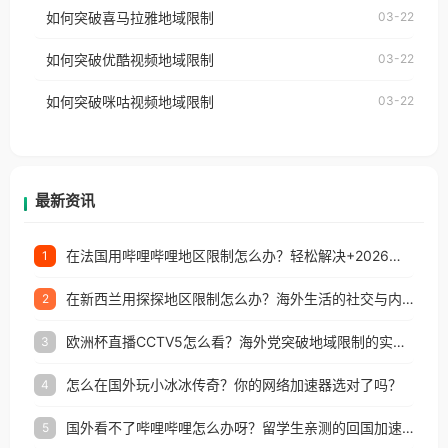
国、加拿大、澳大利亚、欧洲等国家和地区时，网易
如何突破喜马拉雅地域限制
03-22
台湾、美国、加拿大、澳大利亚、欧洲等国家和地区
云音乐也会像其他音乐平台一样，出现地区及版权限
工作、留学、定居等，都可以使用，不再因地区和版
如何突破优酷视频地域限制
03-22
制问题，且仅能在中国大陆地区播放。 遇到这个问题
权限制所困扰。
的朋友们，使用番茄回国加速器，即可解决「海外用
如何突破咪咕视频地域限制
03-22
户收听网易云音乐地区版权限制」的问题，无论人在
香港、澳门、台湾、美国、加拿大、澳大利亚、欧洲
等国家和地区工作、留学、定居等，都可以使用，不
再因地区和版权限制所困扰。
最新资讯
在法国用哔哩哔哩地区限制怎么办？轻松解决+2026世界杯看球攻略
1
在新西兰用探探地区限制怎么办？海外生活的社交与内容之困
2
欧洲杯直播CCTV5怎么看？海外党突破地域限制的实用指南
3
怎么在国外玩小冰冰传奇？你的网络加速器选对了吗？
4
国外看不了哔哩哔哩怎么办呀？留学生亲测的回国加速全攻略（含酷我音乐渤海银行解决方法）
5