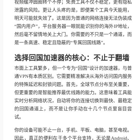
视频缓冲圆圈转个不停；免费工具不仅不稳定，更有隐私
泄露的风险。更让人头疼的是，即便某个工具今天能用，
明天可能就失效了。这是因为普通的网络连接无法伪装成
“国内用户”，平台服务器一眼就能识别你的海外IP地址，
然后毫不留情地关上大门。你需要的不只是一个通道，而
是一条高速、稳定且隐蔽的“专属回国线路”。
选择回国加速器的核心：不止于翻墙
市面上工具繁多，但一个专为“回国”设计的加速器，与普
通VPN有本质区别。它需要精准解决从海外访问国内服务
的特殊延迟和封锁问题。首先，全球节点分布至关重要，
但更重要的是智能推荐最优线路的能力。这意味着工具能
实时分析网络状况，自动将你的连接切换到最快、最稳定
的回国通道上，而不是让你手动在十几个节点里盲目尝
试。
你的设备可能不止一台，手机、平板、电脑，甚至电视。
因此，真正的便利在于多个平台支持，无论是Android、