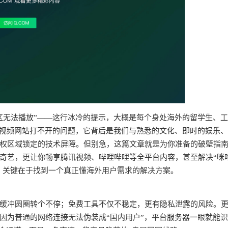
区无法播放”——这行冰冷的提示，大概是每个身处海外的留学生、
个视频网站打不开的问题，它背后是我们与熟悉的文化、即时的娱乐
权区域锁定的技术屏障。但别急，这篇文章就是为你准备的破壁指
奇艺，更让你畅享腾讯视频、哔哩哔哩等全平台内容，甚至解决“咪
求。关键在于找到一个真正懂海外用户需求的解决方案。
频缓冲圆圈转个不停；免费工具不仅不稳定，更有隐私泄露的风险。
因为普通的网络连接无法伪装成“国内用户”，平台服务器一眼就能