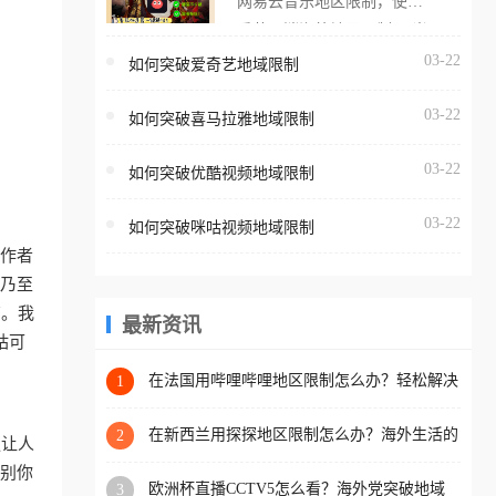
网易云音乐地区限制，使用
海外用户如香港、澳门、台
番茄取消海外地区限制。 当
湾、美国、加拿大、澳大利
在海外打开网易云音乐，却
03-22
如何突破爱奇艺地域限制
亚、欧洲等国家和地区时，
突然弹出“由于版权限制，您
腾讯视频也会像其他音乐平
03-22
所在的地区无法播放”的提示
如何突破喜马拉雅地域限制
台一样，出现地区及版权限
语。 海外用户如香港、澳
制问题，且仅能在中国大陆
03-22
如何突破优酷视频地域限制
门、台湾、美国、加拿大、
地区播放。 遇到这个问题的
澳大利亚、欧洲等国家和地
朋友们，使用番茄回国加速
03-22
如何突破咪咕视频地域限制
区时，网易云音乐也会像其
器，即可解决「海外用户收
工作者
他音乐平台一样，出现地区
听腾讯视频地区版权限制」
、乃至
及版权限制问题，且仅能在
的问题，无论人在香港、澳
南。我
中国大陆地区播放。 遇到这
最新资讯
门、台湾、美国、加拿大、
咕可
个问题的朋友们，使用番茄
澳大利亚、欧洲等国家和地
回国加速器，即可解决「海
在法国用哔哩哔哩地区限制怎么办？轻松解决
1
区工作、留学、定居等，都
+2026世界杯看球攻略
外用户收听网易云音乐地区
可以使用，不再因地区和版
版权限制」的问题，无论人
在新西兰用探探地区限制怎么办？海外生活的
2
更让人
权限制所困扰。
社交与内容之困
在香港、澳门、台湾、美
识别你
欧洲杯直播CCTV5怎么看？海外党突破地域
3
国、加拿大、澳大利亚、欧