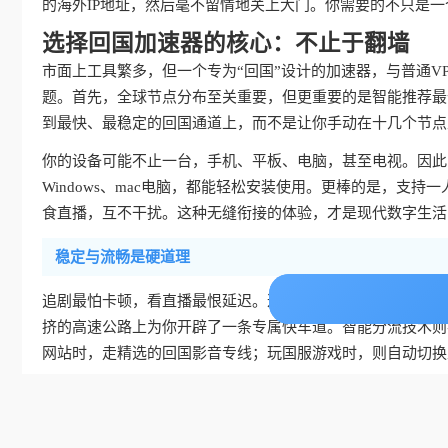
的海外IP地址，然后毫不留情地关上大门。你需要的不只是一
选择回国加速器的核心：不止于翻墙
市面上工具繁多，但一个专为“回国”设计的加速器，与普通V
题。首先，全球节点分布至关重要，但更重要的是智能推荐最
到最快、最稳定的回国通道上，而不是让你手动在十几个节点
你的设备可能不止一台，手机、平板、电脑，甚至电视。因此，真
Windows、mac电脑，都能轻松安装使用。更棒的是，支持
食直播，互不干扰。这种无缝衔接的体验，才是现代数字生活
稳定与流畅是硬道理
追剧最怕卡顿，看直播最恨延迟。这要求加速器提供稳定无限
挤的高速公路上为你开辟了一条专属快车道。智能分流技术则
网站时，走精选的回国影音专线；玩国服游戏时，则自动切换
说到这里，你可能会问，那咪咕可以在海外看直播吗？当然可
春晚直播，这些对实时性要求极高的内容，需要极低的延迟和