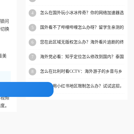
限制的实用指南
洲等国家和地区工作、留
怎么在国外玩小冰冰传奇？你的网络加速器选
4
学、定居等，都可以使用，
对了吗？
封锁问
不再因地区和版权限制所困
国外看不了哔哩哔哩怎么办呀？留学生亲测的
5
接切换
扰。
回国加速全攻略（含酷我音乐渤海银行解决方
法）
您在此区域无版权怎么办？海外看片追剧的终
6
极解法
看美
海外党必看：知乎定位怎么修改到国内？泰国
7
掌上12333、印度天府通难题全解决！
怎么在比利时看CCTV：海外游子的乡音与乡
8
愁，如何一键连接？
在瑞典用小红书地区限制怎么办？试试这招，
9
在拥
一键回国
内视频
速度。
赛事、