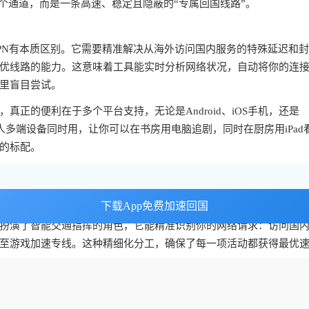
个通道，而是一条高速、稳定且隐蔽的“专属回国线路”。
PN有本质区别。它需要精准解决从海外访问国内服务的特殊延迟和
优线路的能力。这意味着工具能实时分析网络状况，自动将你的连
里盲目尝试。
正的便利在于多个平台支持，无论是Android、iOS手机，还是
一人多端设备同时用，让你可以在书房用电脑追剧，同时在厨房用iPad
的标配。
下载App免费加速回国
下载App免费加速回国
流量和独享的带宽资源。想象一下拥有独享100M带宽的感觉，就像
扮演了智能交通指挥的角色，它能精准识别你的网络请求：访问国
至游戏加速专线。这种精细化分工，确保了每一项活动都获得最优
以，但前提是找到一个对国内直播协议有深度优化的加速器。体育
稳定的连接，这正是优质回国加速器的用武之地。