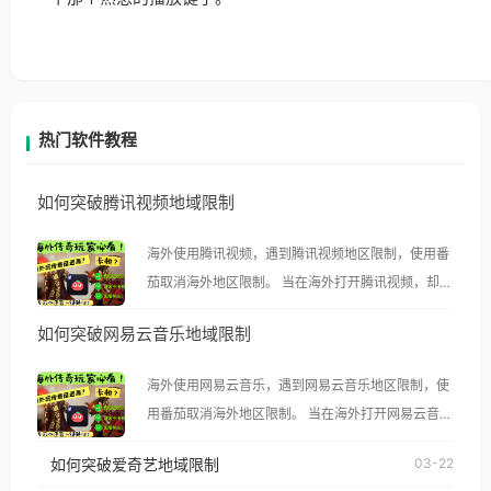
热门软件教程
如何突破腾讯视频地域限制
海外使用腾讯视频，遇到腾讯视频地区限制，使用番
茄取消海外地区限制。 当在海外打开腾讯视频，却突
然弹出“由于版权限制，您所在的地区无法播放”的提
如何突破网易云音乐地域限制
示语。 海外用户如香港、澳门、台湾、美国、加拿
大、澳大利亚、欧洲等国家和地区时，腾讯视频也会
海外使用网易云音乐，遇到网易云音乐地区限制，使
像其他音乐平台一样，出现地区及版权限制问题，且
用番茄取消海外地区限制。 当在海外打开网易云音
仅能在中国大陆地区播放。 遇到这个问题的朋友们，
乐，却突然弹出“由于版权限制，您所在的地区无法
使用番茄回国加速器，即可解决「海外用户收听腾讯
如何突破爱奇艺地域限制
03-22
播放”的提示语。 海外用户如香港、澳门、台湾、美
视频地区版权限制」的问题，无论人在香港、澳门、