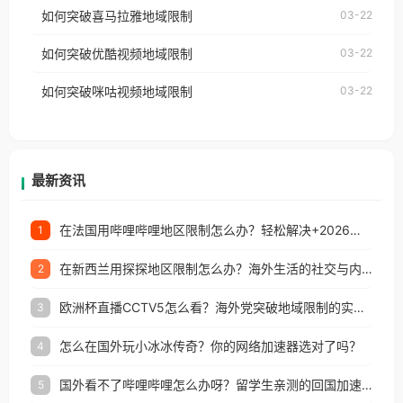
国、加拿大、澳大利亚、欧洲等国家和地区时，网易
如何突破喜马拉雅地域限制
03-22
台湾、美国、加拿大、澳大利亚、欧洲等国家和地区
云音乐也会像其他音乐平台一样，出现地区及版权限
工作、留学、定居等，都可以使用，不再因地区和版
如何突破优酷视频地域限制
03-22
制问题，且仅能在中国大陆地区播放。 遇到这个问题
权限制所困扰。
的朋友们，使用番茄回国加速器，即可解决「海外用
如何突破咪咕视频地域限制
03-22
户收听网易云音乐地区版权限制」的问题，无论人在
香港、澳门、台湾、美国、加拿大、澳大利亚、欧洲
等国家和地区工作、留学、定居等，都可以使用，不
再因地区和版权限制所困扰。
最新资讯
在法国用哔哩哔哩地区限制怎么办？轻松解决+2026世界杯看球攻略
1
在新西兰用探探地区限制怎么办？海外生活的社交与内容之困
2
欧洲杯直播CCTV5怎么看？海外党突破地域限制的实用指南
3
怎么在国外玩小冰冰传奇？你的网络加速器选对了吗？
4
国外看不了哔哩哔哩怎么办呀？留学生亲测的回国加速全攻略（含酷我音乐渤海银行解决方法）
5