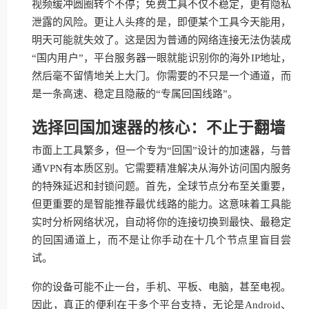
视频缓冲圆圈转个不停；免费工具不仅不稳定，更有隐私
泄露的风险。更让人头疼的是，即便某个工具今天能用，
明天可能就失效了。这是因为普通的网络连接无法伪装成
“国内用户”，平台服务器一眼就能识别你的海外IP地址，
然后毫不留情地关上大门。你需要的不只是一个通道，而
是一条高速、稳定且隐蔽的“专属回国线路”。
选择回国加速器的核心：不止于翻墙
市面上工具繁多，但一个专为“回国”设计的加速器，与普
通VPN有本质区别。它需要精准解决从海外访问国内服务
的特殊延迟和封锁问题。首先，全球节点分布至关重要，
但更重要的是智能推荐最优线路的能力。这意味着工具能
实时分析网络状况，自动将你的连接切换到最快、最稳定
的回国通道上，而不是让你手动在十几个节点里盲目尝
试。
你的设备可能不止一台，手机、平板、电脑，甚至电视。
因此，真正的便利在于多个平台支持，无论是Android、