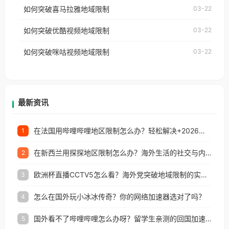
国、加拿大、澳大利亚、欧洲等国家和地区时，网易
如何突破喜马拉雅地域限制
03-22
台湾、美国、加拿大、澳大利亚、欧洲等国家和地区
云音乐也会像其他音乐平台一样，出现地区及版权限
工作、留学、定居等，都可以使用，不再因地区和版
如何突破优酷视频地域限制
03-22
制问题，且仅能在中国大陆地区播放。 遇到这个问题
权限制所困扰。
的朋友们，使用番茄回国加速器，即可解决「海外用
如何突破咪咕视频地域限制
03-22
户收听网易云音乐地区版权限制」的问题，无论人在
香港、澳门、台湾、美国、加拿大、澳大利亚、欧洲
等国家和地区工作、留学、定居等，都可以使用，不
再因地区和版权限制所困扰。
最新资讯
在法国用哔哩哔哩地区限制怎么办？轻松解决+2026世界杯看球攻略
1
在新西兰用探探地区限制怎么办？海外生活的社交与内容之困
2
欧洲杯直播CCTV5怎么看？海外党突破地域限制的实用指南
3
怎么在国外玩小冰冰传奇？你的网络加速器选对了吗？
4
国外看不了哔哩哔哩怎么办呀？留学生亲测的回国加速全攻略（含酷我音乐渤海银行解决方法）
5