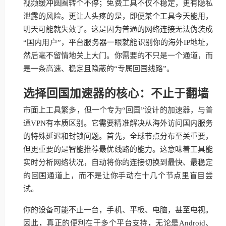
视频缓冲圆圈转个不停；免费工具不仅不稳定，更有隐私
泄露的风险。更让人头疼的是，即便某个工具今天能用，
明天可能就失效了。这是因为普通的网络连接无法伪装成
“国内用户”，平台服务器一眼就能识别你的海外IP地址，
然后毫不留情地关上大门。你需要的不只是一个通道，而
是一条高速、稳定且隐蔽的“专属回国线路”。
选择回国加速器的核心：不止于翻墙
市面上工具繁多，但一个专为“回国”设计的加速器，与普
通VPN有本质区别。它需要精准解决从海外访问国内服务
的特殊延迟和封锁问题。首先，全球节点分布至关重要，
但更重要的是智能推荐最优线路的能力。这意味着工具能
实时分析网络状况，自动将你的连接切换到最快、最稳定
的回国通道上，而不是让你手动在十几个节点里盲目尝
试。
你的设备可能不止一台，手机、平板、电脑，甚至电视。
因此，真正的便利在于多个平台支持，无论是Android、