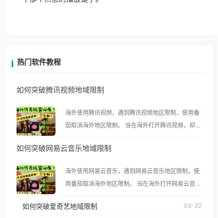
热门软件教程
如何突破腾讯视频地域限制
海外使用腾讯视频，遇到腾讯视频地区限制，使用番
茄取消海外地区限制。 当在海外打开腾讯视频，却突
然弹出“由于版权限制，您所在的地区无法播放”的提
如何突破网易云音乐地域限制
示语。 海外用户如香港、澳门、台湾、美国、加拿
大、澳大利亚、欧洲等国家和地区时，腾讯视频也会
海外使用网易云音乐，遇到网易云音乐地区限制，使
像其他音乐平台一样，出现地区及版权限制问题，且
用番茄取消海外地区限制。 当在海外打开网易云音
仅能在中国大陆地区播放。 遇到这个问题的朋友们，
乐，却突然弹出“由于版权限制，您所在的地区无法
使用番茄回国加速器，即可解决「海外用户收听腾讯
如何突破爱奇艺地域限制
03-22
播放”的提示语。 海外用户如香港、澳门、台湾、美
视频地区版权限制」的问题，无论人在香港、澳门、