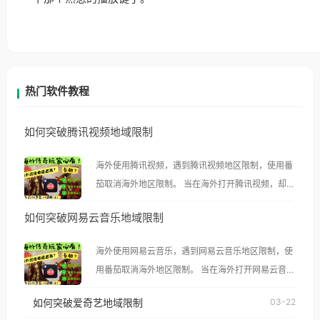
热门软件教程
如何突破腾讯视频地域限制
海外使用腾讯视频，遇到腾讯视频地区限制，使用番
茄取消海外地区限制。 当在海外打开腾讯视频，却突
然弹出“由于版权限制，您所在的地区无法播放”的提
如何突破网易云音乐地域限制
示语。 海外用户如香港、澳门、台湾、美国、加拿
大、澳大利亚、欧洲等国家和地区时，腾讯视频也会
海外使用网易云音乐，遇到网易云音乐地区限制，使
像其他音乐平台一样，出现地区及版权限制问题，且
用番茄取消海外地区限制。 当在海外打开网易云音
仅能在中国大陆地区播放。 遇到这个问题的朋友们，
乐，却突然弹出“由于版权限制，您所在的地区无法
使用番茄回国加速器，即可解决「海外用户收听腾讯
如何突破爱奇艺地域限制
03-22
播放”的提示语。 海外用户如香港、澳门、台湾、美
视频地区版权限制」的问题，无论人在香港、澳门、