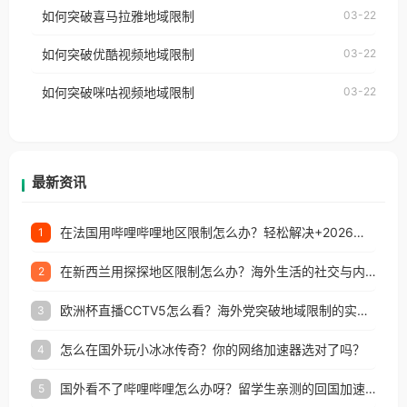
国、加拿大、澳大利亚、欧洲等国家和地区时，网易
如何突破喜马拉雅地域限制
03-22
台湾、美国、加拿大、澳大利亚、欧洲等国家和地区
云音乐也会像其他音乐平台一样，出现地区及版权限
工作、留学、定居等，都可以使用，不再因地区和版
如何突破优酷视频地域限制
03-22
制问题，且仅能在中国大陆地区播放。 遇到这个问题
权限制所困扰。
的朋友们，使用番茄回国加速器，即可解决「海外用
如何突破咪咕视频地域限制
03-22
户收听网易云音乐地区版权限制」的问题，无论人在
香港、澳门、台湾、美国、加拿大、澳大利亚、欧洲
等国家和地区工作、留学、定居等，都可以使用，不
再因地区和版权限制所困扰。
最新资讯
在法国用哔哩哔哩地区限制怎么办？轻松解决+2026世界杯看球攻略
1
在新西兰用探探地区限制怎么办？海外生活的社交与内容之困
2
欧洲杯直播CCTV5怎么看？海外党突破地域限制的实用指南
3
怎么在国外玩小冰冰传奇？你的网络加速器选对了吗？
4
国外看不了哔哩哔哩怎么办呀？留学生亲测的回国加速全攻略（含酷我音乐渤海银行解决方法）
5