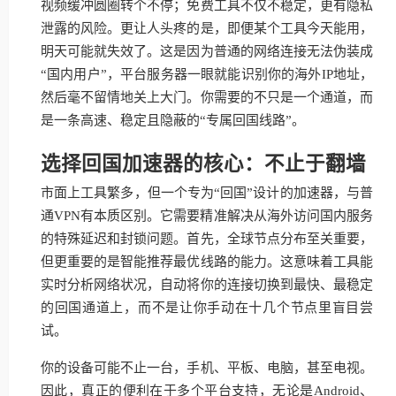
视频缓冲圆圈转个不停；免费工具不仅不稳定，更有隐私
泄露的风险。更让人头疼的是，即便某个工具今天能用，
明天可能就失效了。这是因为普通的网络连接无法伪装成
“国内用户”，平台服务器一眼就能识别你的海外IP地址，
然后毫不留情地关上大门。你需要的不只是一个通道，而
是一条高速、稳定且隐蔽的“专属回国线路”。
选择回国加速器的核心：不止于翻墙
市面上工具繁多，但一个专为“回国”设计的加速器，与普
通VPN有本质区别。它需要精准解决从海外访问国内服务
的特殊延迟和封锁问题。首先，全球节点分布至关重要，
但更重要的是智能推荐最优线路的能力。这意味着工具能
实时分析网络状况，自动将你的连接切换到最快、最稳定
的回国通道上，而不是让你手动在十几个节点里盲目尝
试。
你的设备可能不止一台，手机、平板、电脑，甚至电视。
因此，真正的便利在于多个平台支持，无论是Android、