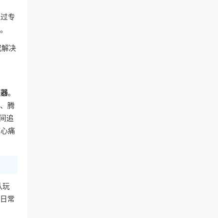
通过专
容。
或解决
速器
。
艺、腾
间追
核心痛
队玩
的日常