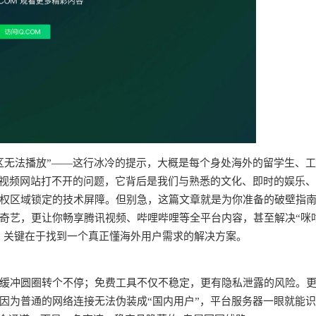
区无法播放”——这行冰冷的提示，大概是每个身处海外的留学生、
个视频网站打不开的问题，它背后是我们与熟悉的文化、即时的娱乐
权区域锁定的技术屏障。但别急，这篇文章就是为你准备的破壁指
奇艺，更让你畅享腾讯视频、哔哩哔哩等全平台内容，甚至解决“咪
求。关键在于找到一个真正懂海外用户需求的解决方案。
频缓冲圆圈转个不停；免费工具不仅不稳定，更有隐私泄露的风险。
因为普通的网络连接无法伪装成“国内用户”，平台服务器一眼就能