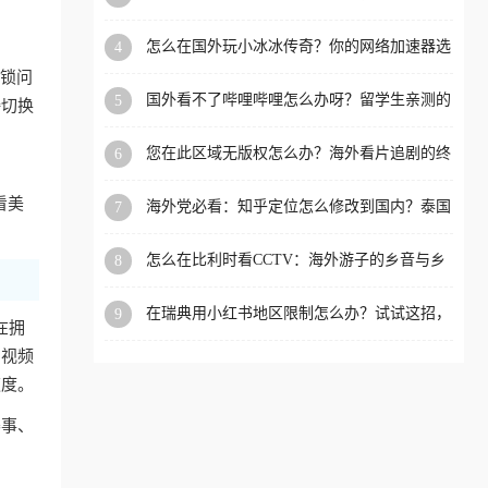
限制的实用指南
洲等国家和地区工作、留
怎么在国外玩小冰冰传奇？你的网络加速器选
4
学、定居等，都可以使用，
对了吗？
封锁问
不再因地区和版权限制所困
国外看不了哔哩哔哩怎么办呀？留学生亲测的
5
接切换
扰。
回国加速全攻略（含酷我音乐渤海银行解决方
法）
您在此区域无版权怎么办？海外看片追剧的终
6
极解法
看美
海外党必看：知乎定位怎么修改到国内？泰国
7
掌上12333、印度天府通难题全解决！
怎么在比利时看CCTV：海外游子的乡音与乡
8
愁，如何一键连接？
在瑞典用小红书地区限制怎么办？试试这招，
9
在拥
一键回国
内视频
速度。
赛事、