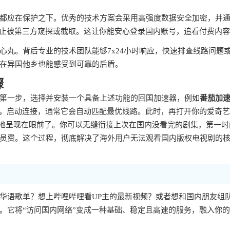
都应在保护之下。优秀的技术方案会采用高强度数据安全加密，并
防止被第三方窥探或截取。这让你能安心登录国内账号，追看付费内
心丸。背后专业的技术团队能够7x24小时响应，快速排查线路问题
在异国他乡也能感受到可靠的后盾。
骤
第一步，选择并安装一个具备上述功能的回国加速器，例如
番茄加
步，启动连接，通常它会自动匹配最优线路。此时，再打开你的爱奇
整地呈现在眼前了。你可以无缝衔接上次在国内没看完的剧集，第一时
员费。这个过程，彻底解决了海外用户无法观看国内版权电视剧的
华语歌单？想上哔哩哔哩看UP主的最新视频？或者想和国内朋友组
。它将“访问国内网络”变成一种基础、稳定且高速的服务，融入你