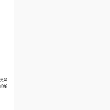
，更是
障的解