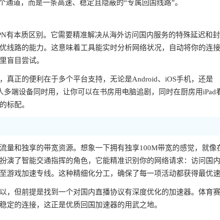
个通道，而是一条高速、稳定且隐蔽的“专属回国线路”。
PN有本质区别。它需要精准解决从海外访问国内服务的特殊延迟和
优线路的能力。这意味着工具能实时分析网络状况，自动将你的连
里盲目尝试。
正的便利在于多个平台支持，无论是Android、iOS手机，还是
一人多端设备同时用，让你可以在书房用电脑追剧，同时在厨房用iPad
的标配。
流量和独享的带宽资源。想象一下拥有独享100M带宽的感觉，就像
扮演了智能交通指挥的角色，它能精准识别你的网络请求：访问国
至游戏加速专线。这种精细化分工，确保了每一项活动都获得最优
以，但前提是找到一个对国内直播协议有深度优化的加速器。体育
稳定的连接，这正是优质回国加速器的用武之地。