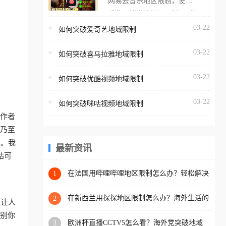
网易云音乐地区限制，使用
海外用户如香港、澳门、台
番茄取消海外地区限制。 当
湾、美国、加拿大、澳大利
在海外打开网易云音乐，却
03-22
如何突破爱奇艺地域限制
亚、欧洲等国家和地区时，
突然弹出“由于版权限制，您
腾讯视频也会像其他音乐平
03-22
所在的地区无法播放”的提示
如何突破喜马拉雅地域限制
台一样，出现地区及版权限
语。 海外用户如香港、澳
制问题，且仅能在中国大陆
03-22
如何突破优酷视频地域限制
门、台湾、美国、加拿大、
地区播放。 遇到这个问题的
澳大利亚、欧洲等国家和地
朋友们，使用番茄回国加速
03-22
如何突破咪咕视频地域限制
区时，网易云音乐也会像其
器，即可解决「海外用户收
工作者
他音乐平台一样，出现地区
听腾讯视频地区版权限制」
、乃至
及版权限制问题，且仅能在
的问题，无论人在香港、澳
南。我
中国大陆地区播放。 遇到这
最新资讯
门、台湾、美国、加拿大、
咕可
个问题的朋友们，使用番茄
澳大利亚、欧洲等国家和地
回国加速器，即可解决「海
在法国用哔哩哔哩地区限制怎么办？轻松解决
1
区工作、留学、定居等，都
+2026世界杯看球攻略
外用户收听网易云音乐地区
可以使用，不再因地区和版
版权限制」的问题，无论人
在新西兰用探探地区限制怎么办？海外生活的
2
更让人
权限制所困扰。
社交与内容之困
在香港、澳门、台湾、美
识别你
欧洲杯直播CCTV5怎么看？海外党突破地域
3
国、加拿大、澳大利亚、欧