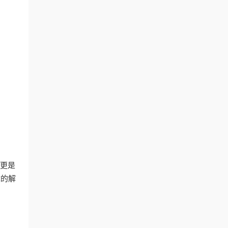
，更是
障的解