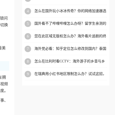
限制的实用指南
洲等国家和地区工作、留
怎么在国外玩小冰冰传奇？你的网络加速器选
4
学、定居等，都可以使用，
对了吗？
封锁问
不再因地区和版权限制所困
国外看不了哔哩哔哩怎么办呀？留学生亲测的
5
接切换
扰。
回国加速全攻略（含酷我音乐渤海银行解决方
法）
您在此区域无版权怎么办？海外看片追剧的终
6
极解法
看美
海外党必看：知乎定位怎么修改到国内？泰国
7
掌上12333、印度天府通难题全解决！
怎么在比利时看CCTV：海外游子的乡音与乡
8
愁，如何一键连接？
在瑞典用小红书地区限制怎么办？试试这招，
9
在拥
一键回国
内视频
速度。
赛事、