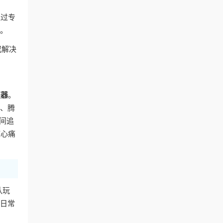
通过专
容。
或解决
速器
。
艺、腾
间追
核心痛
队玩
的日常