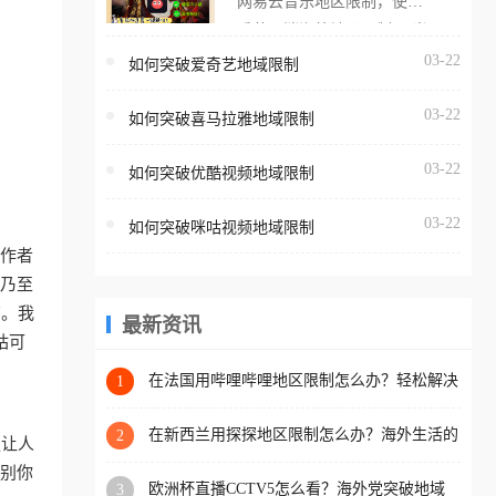
网易云音乐地区限制，使用
海外用户如香港、澳门、台
番茄取消海外地区限制。 当
湾、美国、加拿大、澳大利
在海外打开网易云音乐，却
03-22
如何突破爱奇艺地域限制
亚、欧洲等国家和地区时，
突然弹出“由于版权限制，您
腾讯视频也会像其他音乐平
03-22
所在的地区无法播放”的提示
如何突破喜马拉雅地域限制
台一样，出现地区及版权限
语。 海外用户如香港、澳
制问题，且仅能在中国大陆
03-22
如何突破优酷视频地域限制
门、台湾、美国、加拿大、
地区播放。 遇到这个问题的
澳大利亚、欧洲等国家和地
朋友们，使用番茄回国加速
03-22
如何突破咪咕视频地域限制
区时，网易云音乐也会像其
器，即可解决「海外用户收
工作者
他音乐平台一样，出现地区
听腾讯视频地区版权限制」
、乃至
及版权限制问题，且仅能在
的问题，无论人在香港、澳
南。我
中国大陆地区播放。 遇到这
最新资讯
门、台湾、美国、加拿大、
咕可
个问题的朋友们，使用番茄
澳大利亚、欧洲等国家和地
回国加速器，即可解决「海
在法国用哔哩哔哩地区限制怎么办？轻松解决
1
区工作、留学、定居等，都
+2026世界杯看球攻略
外用户收听网易云音乐地区
可以使用，不再因地区和版
版权限制」的问题，无论人
在新西兰用探探地区限制怎么办？海外生活的
2
更让人
权限制所困扰。
社交与内容之困
在香港、澳门、台湾、美
识别你
欧洲杯直播CCTV5怎么看？海外党突破地域
3
国、加拿大、澳大利亚、欧