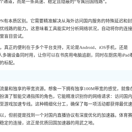
个通道，而是一条高速、稳定且隐蔽的“专属回国线路”。
PN有本质区别。它需要精准解决从海外访问国内服务的特殊延迟和
优线路的能力。这意味着工具能实时分析网络状况，自动将你的连
里盲目尝试。
正的便利在于多个平台支持，无论是Android、iOS手机，还是
一人多端设备同时用，让你可以在书房用电脑追剧，同时在厨房用iPad
的标配。
流量和独享的带宽资源。想象一下拥有独享100M带宽的感觉，就像
扮演了智能交通指挥的角色，它能精准识别你的网络请求：访问国
至游戏加速专线。这种精细化分工，确保了每一项活动都获得最优
以，但前提是找到一个对国内直播协议有深度优化的加速器。体育
稳定的连接，这正是优质回国加速器的用武之地。