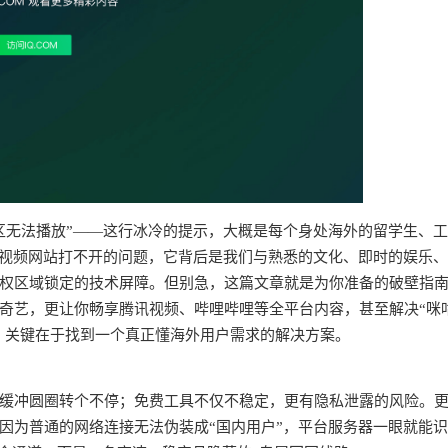
区无法播放”——这行冰冷的提示，大概是每个身处海外的留学生、
个视频网站打不开的问题，它背后是我们与熟悉的文化、即时的娱乐
权区域锁定的技术屏障。但别急，这篇文章就是为你准备的破壁指
奇艺，更让你畅享腾讯视频、哔哩哔哩等全平台内容，甚至解决“咪
求。关键在于找到一个真正懂海外用户需求的解决方案。
频缓冲圆圈转个不停；免费工具不仅不稳定，更有隐私泄露的风险。
因为普通的网络连接无法伪装成“国内用户”，平台服务器一眼就能