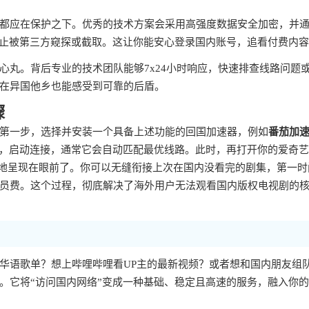
都应在保护之下。优秀的技术方案会采用高强度数据安全加密，并
防止被第三方窥探或截取。这让你能安心登录国内账号，追看付费内
心丸。背后专业的技术团队能够7x24小时响应，快速排查线路问题
在异国他乡也能感受到可靠的后盾。
骤
第一步，选择并安装一个具备上述功能的回国加速器，例如
番茄加
步，启动连接，通常它会自动匹配最优线路。此时，再打开你的爱奇
整地呈现在眼前了。你可以无缝衔接上次在国内没看完的剧集，第一时
员费。这个过程，彻底解决了海外用户无法观看国内版权电视剧的
华语歌单？想上哔哩哔哩看UP主的最新视频？或者想和国内朋友组
。它将“访问国内网络”变成一种基础、稳定且高速的服务，融入你