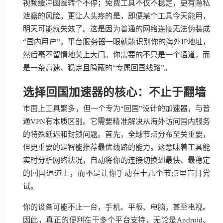
视频缓冲圆圈转个不停；免费工具不仅不稳定，更有隐私
泄露的风险。更让人头疼的是，即便某个工具今天能用，
明天可能就失效了。这是因为普通的网络连接无法伪装成
“国内用户”，平台服务器一眼就能识别你的海外IP地址，
然后毫不留情地关上大门。你需要的不只是一个通道，而
是一条高速、稳定且隐蔽的“专属回国线路”。
选择回国加速器的核心：不止于翻墙
市面上工具繁多，但一个专为“回国”设计的加速器，与普
通VPN有本质区别。它需要精准解决从海外访问国内服务
的特殊延迟和封锁问题。首先，全球节点分布至关重要，
但更重要的是智能推荐最优线路的能力。这意味着工具能
实时分析网络状况，自动将你的连接切换到最快、最稳定
的回国通道上，而不是让你手动在十几个节点里盲目尝
试。
你的设备可能不止一台，手机、平板、电脑，甚至电视。
因此，真正的便利在于多个平台支持，无论是Android、