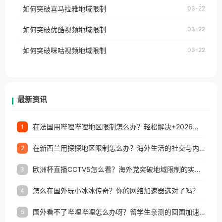
国、加拿大、澳大利亚、欧洲等国家和地区时，网易
如何突破喜马拉雅地域限制
03-22
台湾、美国、加拿大、澳大利亚、欧洲等国家和地区
云音乐也会像其他音乐平台一样，出现地区及版权限
工作、留学、定居等，都可以使用，不再因地区和版
如何突破优酷视频地域限制
03-22
制问题，且仅能在中国大陆地区播放。 遇到这个问题
权限制所困扰。
的朋友们，使用番茄回国加速器，即可解决「海外用
如何突破咪咕视频地域限制
03-22
户收听网易云音乐地区版权限制」的问题，无论人在
香港、澳门、台湾、美国、加拿大、澳大利亚、欧洲
等国家和地区工作、留学、定居等，都可以使用，不
再因地区和版权限制所困扰。
最新资讯
在法国用哔哩哔哩地区限制怎么办？轻松解决+2026世界杯看球攻略
1
在新西兰用探探地区限制怎么办？海外生活的社交与内容之困
2
欧洲杯直播CCTV5怎么看？海外党突破地域限制的实用指南
3
怎么在国外玩小冰冰传奇？你的网络加速器选对了吗？
4
国外看不了哔哩哔哩怎么办呀？留学生亲测的回国加速全攻略（含酷我音乐渤海银行解决方法）
5