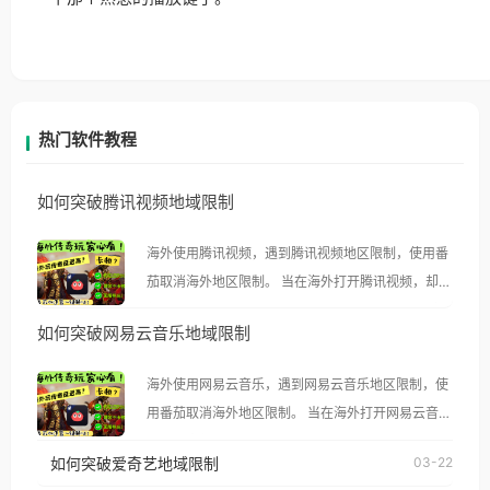
热门软件教程
如何突破腾讯视频地域限制
海外使用腾讯视频，遇到腾讯视频地区限制，使用番
茄取消海外地区限制。 当在海外打开腾讯视频，却突
然弹出“由于版权限制，您所在的地区无法播放”的提
如何突破网易云音乐地域限制
示语。 海外用户如香港、澳门、台湾、美国、加拿
大、澳大利亚、欧洲等国家和地区时，腾讯视频也会
海外使用网易云音乐，遇到网易云音乐地区限制，使
像其他音乐平台一样，出现地区及版权限制问题，且
用番茄取消海外地区限制。 当在海外打开网易云音
仅能在中国大陆地区播放。 遇到这个问题的朋友们，
乐，却突然弹出“由于版权限制，您所在的地区无法
使用番茄回国加速器，即可解决「海外用户收听腾讯
如何突破爱奇艺地域限制
03-22
播放”的提示语。 海外用户如香港、澳门、台湾、美
视频地区版权限制」的问题，无论人在香港、澳门、