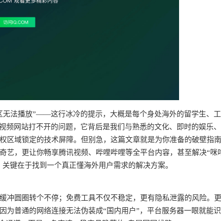
区无法播放”——这行冰冷的提示，大概是每个身处海外的留学生、
个视频网站打不开的问题，它背后是我们与熟悉的文化、即时的娱乐
权区域锁定的技术屏障。但别急，这篇文章就是为你准备的破壁指
奇艺，更让你畅享腾讯视频、哔哩哔哩等全平台内容，甚至解决“咪
求。关键在于找到一个真正懂海外用户需求的解决方案。
频缓冲圆圈转个不停；免费工具不仅不稳定，更有隐私泄露的风险。
因为普通的网络连接无法伪装成“国内用户”，平台服务器一眼就能