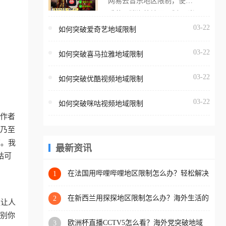
网易云音乐地区限制，使用
海外用户如香港、澳门、台
番茄取消海外地区限制。 当
湾、美国、加拿大、澳大利
在海外打开网易云音乐，却
03-22
如何突破爱奇艺地域限制
亚、欧洲等国家和地区时，
突然弹出“由于版权限制，您
腾讯视频也会像其他音乐平
03-22
所在的地区无法播放”的提示
如何突破喜马拉雅地域限制
台一样，出现地区及版权限
语。 海外用户如香港、澳
制问题，且仅能在中国大陆
03-22
如何突破优酷视频地域限制
门、台湾、美国、加拿大、
地区播放。 遇到这个问题的
澳大利亚、欧洲等国家和地
朋友们，使用番茄回国加速
03-22
如何突破咪咕视频地域限制
区时，网易云音乐也会像其
器，即可解决「海外用户收
工作者
他音乐平台一样，出现地区
听腾讯视频地区版权限制」
、乃至
及版权限制问题，且仅能在
的问题，无论人在香港、澳
南。我
中国大陆地区播放。 遇到这
最新资讯
门、台湾、美国、加拿大、
咕可
个问题的朋友们，使用番茄
澳大利亚、欧洲等国家和地
回国加速器，即可解决「海
在法国用哔哩哔哩地区限制怎么办？轻松解决
1
区工作、留学、定居等，都
+2026世界杯看球攻略
外用户收听网易云音乐地区
可以使用，不再因地区和版
版权限制」的问题，无论人
在新西兰用探探地区限制怎么办？海外生活的
2
更让人
权限制所困扰。
社交与内容之困
在香港、澳门、台湾、美
识别你
欧洲杯直播CCTV5怎么看？海外党突破地域
3
国、加拿大、澳大利亚、欧