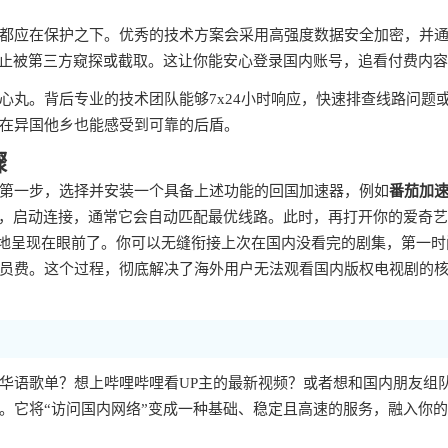
都应在保护之下。优秀的技术方案会采用高强度数据安全加密，并
防止被第三方窥探或截取。这让你能安心登录国内账号，追看付费内
心丸。背后专业的技术团队能够7x24小时响应，快速排查线路问题
在异国他乡也能感受到可靠的后盾。
骤
第一步，选择并安装一个具备上述功能的回国加速器，例如
番茄加
步，启动连接，通常它会自动匹配最优线路。此时，再打开你的爱奇
整地呈现在眼前了。你可以无缝衔接上次在国内没看完的剧集，第一时
员费。这个过程，彻底解决了海外用户无法观看国内版权电视剧的
华语歌单？想上哔哩哔哩看UP主的最新视频？或者想和国内朋友组
。它将“访问国内网络”变成一种基础、稳定且高速的服务，融入你