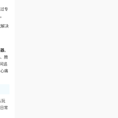
通过专
容。
或解决
速器
。
艺、腾
间追
核心痛
队玩
的日常