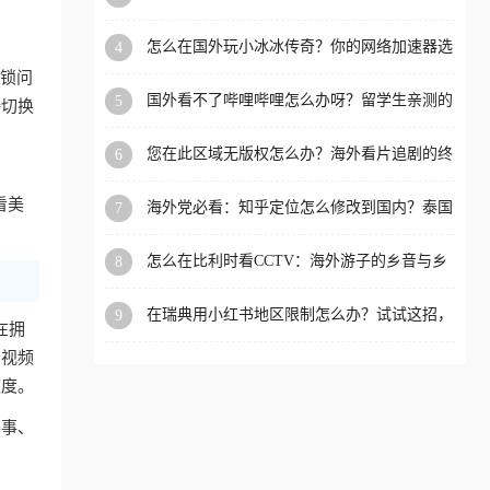
限制的实用指南
洲等国家和地区工作、留
怎么在国外玩小冰冰传奇？你的网络加速器选
4
学、定居等，都可以使用，
对了吗？
封锁问
不再因地区和版权限制所困
国外看不了哔哩哔哩怎么办呀？留学生亲测的
5
接切换
扰。
回国加速全攻略（含酷我音乐渤海银行解决方
法）
您在此区域无版权怎么办？海外看片追剧的终
6
极解法
看美
海外党必看：知乎定位怎么修改到国内？泰国
7
掌上12333、印度天府通难题全解决！
怎么在比利时看CCTV：海外游子的乡音与乡
8
愁，如何一键连接？
在瑞典用小红书地区限制怎么办？试试这招，
9
在拥
一键回国
内视频
速度。
赛事、