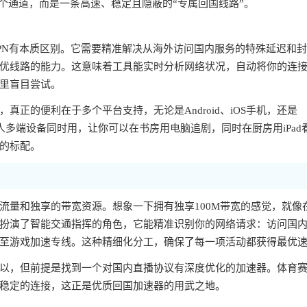
个通道，而是一条高速、稳定且隐蔽的“专属回国线路”。
PN有本质区别。它需要精准解决从海外访问国内服务的特殊延迟和
优线路的能力。这意味着工具能实时分析网络状况，自动将你的连
里盲目尝试。
正的便利在于多个平台支持，无论是Android、iOS手机，还是
一人多端设备同时用，让你可以在书房用电脑追剧，同时在厨房用iPad
的标配。
流量和独享的带宽资源。想象一下拥有独享100M带宽的感觉，就像
扮演了智能交通指挥的角色，它能精准识别你的网络请求：访问国
至游戏加速专线。这种精细化分工，确保了每一项活动都获得最优
以，但前提是找到一个对国内直播协议有深度优化的加速器。体育
稳定的连接，这正是优质回国加速器的用武之地。