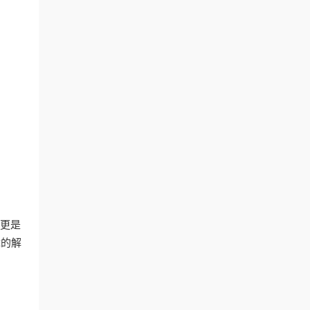
，更是
障的解