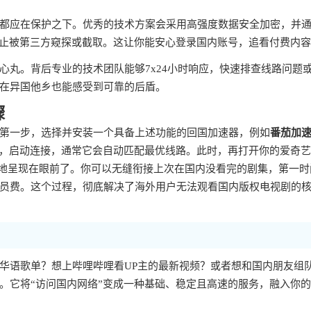
都应在保护之下。优秀的技术方案会采用高强度数据安全加密，并
防止被第三方窥探或截取。这让你能安心登录国内账号，追看付费内
心丸。背后专业的技术团队能够7x24小时响应，快速排查线路问题
在异国他乡也能感受到可靠的后盾。
骤
第一步，选择并安装一个具备上述功能的回国加速器，例如
番茄加
步，启动连接，通常它会自动匹配最优线路。此时，再打开你的爱奇
整地呈现在眼前了。你可以无缝衔接上次在国内没看完的剧集，第一时
员费。这个过程，彻底解决了海外用户无法观看国内版权电视剧的
华语歌单？想上哔哩哔哩看UP主的最新视频？或者想和国内朋友组
。它将“访问国内网络”变成一种基础、稳定且高速的服务，融入你