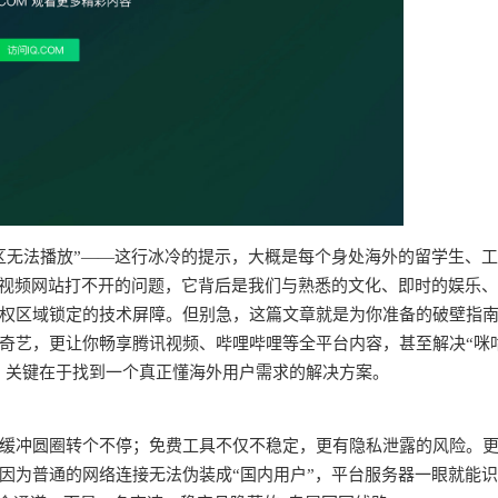
区无法播放”——这行冰冷的提示，大概是每个身处海外的留学生、
个视频网站打不开的问题，它背后是我们与熟悉的文化、即时的娱乐
权区域锁定的技术屏障。但别急，这篇文章就是为你准备的破壁指
奇艺，更让你畅享腾讯视频、哔哩哔哩等全平台内容，甚至解决“咪
求。关键在于找到一个真正懂海外用户需求的解决方案。
频缓冲圆圈转个不停；免费工具不仅不稳定，更有隐私泄露的风险。
因为普通的网络连接无法伪装成“国内用户”，平台服务器一眼就能