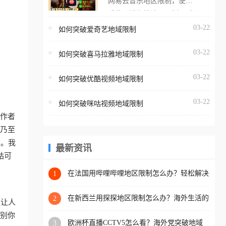
网易云音乐地区限制，使用
海外用户如香港、澳门、台
番茄取消海外地区限制。 当
湾、美国、加拿大、澳大利
在海外打开网易云音乐，却
03-22
如何突破爱奇艺地域限制
亚、欧洲等国家和地区时，
突然弹出“由于版权限制，您
腾讯视频也会像其他音乐平
03-22
所在的地区无法播放”的提示
如何突破喜马拉雅地域限制
台一样，出现地区及版权限
语。 海外用户如香港、澳
制问题，且仅能在中国大陆
03-22
如何突破优酷视频地域限制
门、台湾、美国、加拿大、
地区播放。 遇到这个问题的
澳大利亚、欧洲等国家和地
朋友们，使用番茄回国加速
03-22
如何突破咪咕视频地域限制
区时，网易云音乐也会像其
器，即可解决「海外用户收
工作者
他音乐平台一样，出现地区
听腾讯视频地区版权限制」
、乃至
及版权限制问题，且仅能在
的问题，无论人在香港、澳
南。我
中国大陆地区播放。 遇到这
最新资讯
门、台湾、美国、加拿大、
咕可
个问题的朋友们，使用番茄
澳大利亚、欧洲等国家和地
回国加速器，即可解决「海
在法国用哔哩哔哩地区限制怎么办？轻松解决
1
区工作、留学、定居等，都
+2026世界杯看球攻略
外用户收听网易云音乐地区
可以使用，不再因地区和版
版权限制」的问题，无论人
在新西兰用探探地区限制怎么办？海外生活的
2
更让人
权限制所困扰。
社交与内容之困
在香港、澳门、台湾、美
识别你
欧洲杯直播CCTV5怎么看？海外党突破地域
3
国、加拿大、澳大利亚、欧