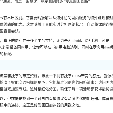
个通道，而是一条高速、稳定且隐蔽的“专属回国线路”。
PN有本质区别。它需要精准解决从海外访问国内服务的特殊延迟和
优线路的能力。这意味着工具能实时分析网络状况，自动将你的连
里盲目尝试。
正的便利在于多个平台支持，无论是Android、iOS手机，还是
一人多端设备同时用，让你可以在书房用电脑追剧，同时在厨房用iPad
的标配。
流量和独享的带宽资源。想象一下拥有独享100M带宽的感觉，就像
扮演了智能交通指挥的角色，它能精准识别你的网络请求：访问国
至游戏加速专线。这种精细化分工，确保了每一项活动都获得最优
以，但前提是找到一个对国内直播协议有深度优化的加速器。体育
稳定的连接，这正是优质回国加速器的用武之地。