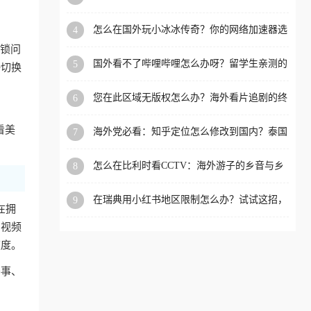
限制的实用指南
洲等国家和地区工作、留
怎么在国外玩小冰冰传奇？你的网络加速器选
4
学、定居等，都可以使用，
对了吗？
封锁问
不再因地区和版权限制所困
国外看不了哔哩哔哩怎么办呀？留学生亲测的
5
接切换
扰。
回国加速全攻略（含酷我音乐渤海银行解决方
法）
您在此区域无版权怎么办？海外看片追剧的终
6
极解法
看美
海外党必看：知乎定位怎么修改到国内？泰国
7
掌上12333、印度天府通难题全解决！
怎么在比利时看CCTV：海外游子的乡音与乡
8
愁，如何一键连接？
在瑞典用小红书地区限制怎么办？试试这招，
9
在拥
一键回国
内视频
速度。
赛事、