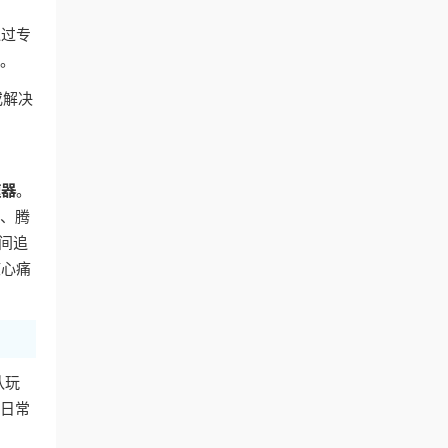
通过专
容。
或解决
速器
。
艺、腾
间追
核心痛
队玩
的日常