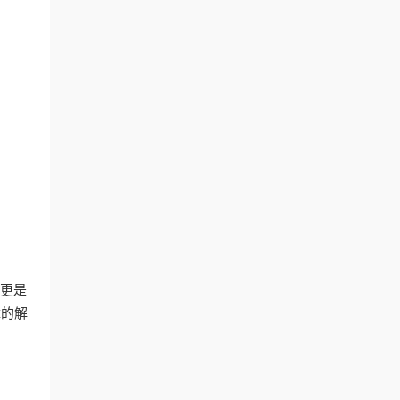
，更是
障的解