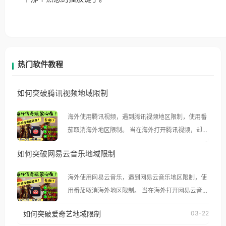
热门软件教程
如何突破腾讯视频地域限制
海外使用腾讯视频，遇到腾讯视频地区限制，使用番
茄取消海外地区限制。 当在海外打开腾讯视频，却突
然弹出“由于版权限制，您所在的地区无法播放”的提
如何突破网易云音乐地域限制
示语。 海外用户如香港、澳门、台湾、美国、加拿
大、澳大利亚、欧洲等国家和地区时，腾讯视频也会
海外使用网易云音乐，遇到网易云音乐地区限制，使
像其他音乐平台一样，出现地区及版权限制问题，且
用番茄取消海外地区限制。 当在海外打开网易云音
仅能在中国大陆地区播放。 遇到这个问题的朋友们，
乐，却突然弹出“由于版权限制，您所在的地区无法
使用番茄回国加速器，即可解决「海外用户收听腾讯
如何突破爱奇艺地域限制
03-22
播放”的提示语。 海外用户如香港、澳门、台湾、美
视频地区版权限制」的问题，无论人在香港、澳门、