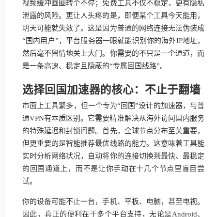
视频缓冲圆圈转个不停；免费工具不仅不稳定，更有隐私
泄露的风险。更让人头疼的是，即便某个工具今天能用，
明天可能就失效了。这是因为普通的网络连接无法伪装成
“国内用户”，平台服务器一眼就能识别你的海外IP地址，
然后毫不留情地关上大门。你需要的不只是一个通道，而
是一条高速、稳定且隐蔽的“专属回国线路”。
选择回国加速器的核心：不止于翻墙
市面上工具繁多，但一个专为“回国”设计的加速器，与普
通VPN有本质区别。它需要精准解决从海外访问国内服务
的特殊延迟和封锁问题。首先，全球节点分布至关重要，
但更重要的是智能推荐最优线路的能力。这意味着工具能
实时分析网络状况，自动将你的连接切换到最快、最稳定
的回国通道上，而不是让你手动在十几个节点里盲目尝
试。
你的设备可能不止一台，手机、平板、电脑，甚至电视。
因此，真正的便利在于多个平台支持，无论是Android、