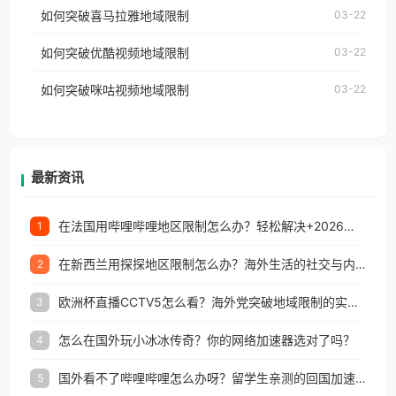
国、加拿大、澳大利亚、欧洲等国家和地区时，网易
如何突破喜马拉雅地域限制
03-22
台湾、美国、加拿大、澳大利亚、欧洲等国家和地区
云音乐也会像其他音乐平台一样，出现地区及版权限
工作、留学、定居等，都可以使用，不再因地区和版
如何突破优酷视频地域限制
03-22
制问题，且仅能在中国大陆地区播放。 遇到这个问题
权限制所困扰。
的朋友们，使用番茄回国加速器，即可解决「海外用
如何突破咪咕视频地域限制
03-22
户收听网易云音乐地区版权限制」的问题，无论人在
香港、澳门、台湾、美国、加拿大、澳大利亚、欧洲
等国家和地区工作、留学、定居等，都可以使用，不
再因地区和版权限制所困扰。
最新资讯
在法国用哔哩哔哩地区限制怎么办？轻松解决+2026世界杯看球攻略
1
在新西兰用探探地区限制怎么办？海外生活的社交与内容之困
2
欧洲杯直播CCTV5怎么看？海外党突破地域限制的实用指南
3
怎么在国外玩小冰冰传奇？你的网络加速器选对了吗？
4
国外看不了哔哩哔哩怎么办呀？留学生亲测的回国加速全攻略（含酷我音乐渤海银行解决方法）
5