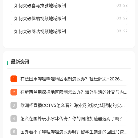
国、加拿大、澳大利亚、欧洲等国家和地区时，网易
如何突破喜马拉雅地域限制
03-22
台湾、美国、加拿大、澳大利亚、欧洲等国家和地区
云音乐也会像其他音乐平台一样，出现地区及版权限
工作、留学、定居等，都可以使用，不再因地区和版
如何突破优酷视频地域限制
03-22
制问题，且仅能在中国大陆地区播放。 遇到这个问题
权限制所困扰。
的朋友们，使用番茄回国加速器，即可解决「海外用
如何突破咪咕视频地域限制
03-22
户收听网易云音乐地区版权限制」的问题，无论人在
香港、澳门、台湾、美国、加拿大、澳大利亚、欧洲
等国家和地区工作、留学、定居等，都可以使用，不
再因地区和版权限制所困扰。
最新资讯
在法国用哔哩哔哩地区限制怎么办？轻松解决+2026世界杯看球攻略
1
在新西兰用探探地区限制怎么办？海外生活的社交与内容之困
2
欧洲杯直播CCTV5怎么看？海外党突破地域限制的实用指南
3
怎么在国外玩小冰冰传奇？你的网络加速器选对了吗？
4
国外看不了哔哩哔哩怎么办呀？留学生亲测的回国加速全攻略（含酷我音乐渤海银行解决方法）
5