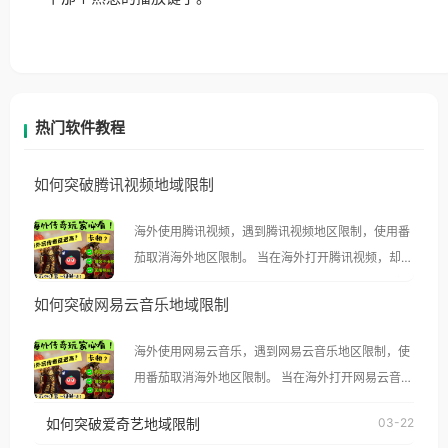
热门软件教程
如何突破腾讯视频地域限制
海外使用腾讯视频，遇到腾讯视频地区限制，使用番
茄取消海外地区限制。 当在海外打开腾讯视频，却突
然弹出“由于版权限制，您所在的地区无法播放”的提
如何突破网易云音乐地域限制
示语。 海外用户如香港、澳门、台湾、美国、加拿
大、澳大利亚、欧洲等国家和地区时，腾讯视频也会
海外使用网易云音乐，遇到网易云音乐地区限制，使
像其他音乐平台一样，出现地区及版权限制问题，且
用番茄取消海外地区限制。 当在海外打开网易云音
仅能在中国大陆地区播放。 遇到这个问题的朋友们，
乐，却突然弹出“由于版权限制，您所在的地区无法
使用番茄回国加速器，即可解决「海外用户收听腾讯
如何突破爱奇艺地域限制
03-22
播放”的提示语。 海外用户如香港、澳门、台湾、美
视频地区版权限制」的问题，无论人在香港、澳门、