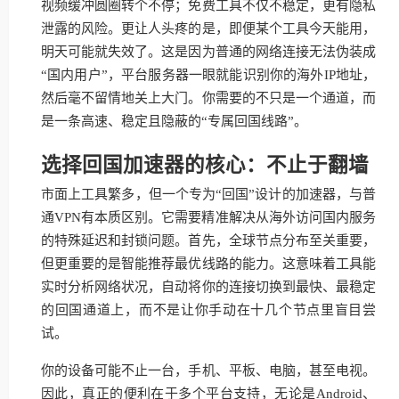
视频缓冲圆圈转个不停；免费工具不仅不稳定，更有隐私
泄露的风险。更让人头疼的是，即便某个工具今天能用，
明天可能就失效了。这是因为普通的网络连接无法伪装成
“国内用户”，平台服务器一眼就能识别你的海外IP地址，
然后毫不留情地关上大门。你需要的不只是一个通道，而
是一条高速、稳定且隐蔽的“专属回国线路”。
选择回国加速器的核心：不止于翻墙
市面上工具繁多，但一个专为“回国”设计的加速器，与普
通VPN有本质区别。它需要精准解决从海外访问国内服务
的特殊延迟和封锁问题。首先，全球节点分布至关重要，
但更重要的是智能推荐最优线路的能力。这意味着工具能
实时分析网络状况，自动将你的连接切换到最快、最稳定
的回国通道上，而不是让你手动在十几个节点里盲目尝
试。
你的设备可能不止一台，手机、平板、电脑，甚至电视。
因此，真正的便利在于多个平台支持，无论是Android、