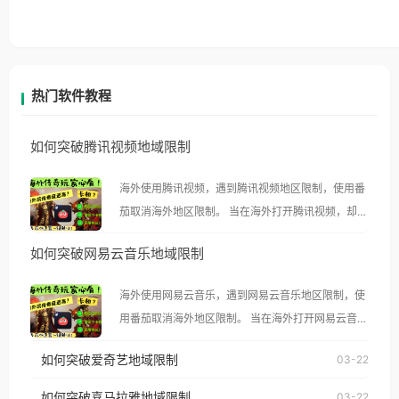
热门软件教程
如何突破腾讯视频地域限制
海外使用腾讯视频，遇到腾讯视频地区限制，使用番
茄取消海外地区限制。 当在海外打开腾讯视频，却突
然弹出“由于版权限制，您所在的地区无法播放”的提
如何突破网易云音乐地域限制
示语。 海外用户如香港、澳门、台湾、美国、加拿
大、澳大利亚、欧洲等国家和地区时，腾讯视频也会
海外使用网易云音乐，遇到网易云音乐地区限制，使
像其他音乐平台一样，出现地区及版权限制问题，且
用番茄取消海外地区限制。 当在海外打开网易云音
仅能在中国大陆地区播放。 遇到这个问题的朋友们，
乐，却突然弹出“由于版权限制，您所在的地区无法
使用番茄回国加速器，即可解决「海外用户收听腾讯
如何突破爱奇艺地域限制
03-22
播放”的提示语。 海外用户如香港、澳门、台湾、美
视频地区版权限制」的问题，无论人在香港、澳门、
国、加拿大、澳大利亚、欧洲等国家和地区时，网易
如何突破喜马拉雅地域限制
03-22
台湾、美国、加拿大、澳大利亚、欧洲等国家和地区