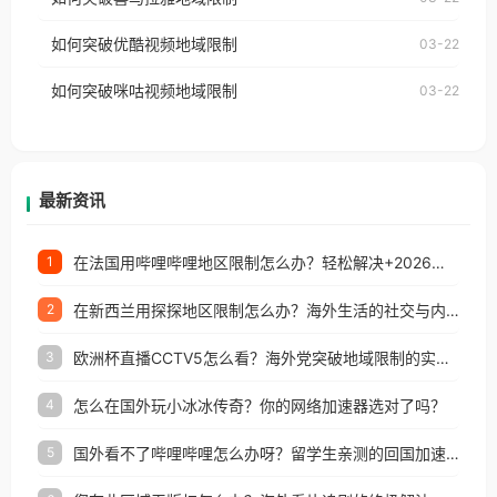
云音乐也会像其他音乐平台一样，出现地区及版权限
工作、留学、定居等，都可以使用，不再因地区和版
如何突破优酷视频地域限制
03-22
制问题，且仅能在中国大陆地区播放。 遇到这个问题
权限制所困扰。
的朋友们，使用番茄回国加速器，即可解决「海外用
如何突破咪咕视频地域限制
03-22
户收听网易云音乐地区版权限制」的问题，无论人在
香港、澳门、台湾、美国、加拿大、澳大利亚、欧洲
等国家和地区工作、留学、定居等，都可以使用，不
再因地区和版权限制所困扰。
最新资讯
在法国用哔哩哔哩地区限制怎么办？轻松解决+2026世界杯看球攻略
1
在新西兰用探探地区限制怎么办？海外生活的社交与内容之困
2
欧洲杯直播CCTV5怎么看？海外党突破地域限制的实用指南
3
怎么在国外玩小冰冰传奇？你的网络加速器选对了吗？
4
国外看不了哔哩哔哩怎么办呀？留学生亲测的回国加速全攻略（含酷我音乐渤海银行解决方法）
5