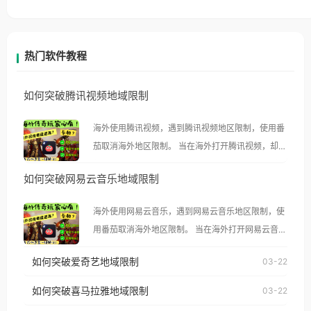
热门软件教程
如何突破腾讯视频地域限制
海外使用腾讯视频，遇到腾讯视频地区限制，使用番
茄取消海外地区限制。 当在海外打开腾讯视频，却突
然弹出“由于版权限制，您所在的地区无法播放”的提
如何突破网易云音乐地域限制
示语。 海外用户如香港、澳门、台湾、美国、加拿
大、澳大利亚、欧洲等国家和地区时，腾讯视频也会
海外使用网易云音乐，遇到网易云音乐地区限制，使
像其他音乐平台一样，出现地区及版权限制问题，且
用番茄取消海外地区限制。 当在海外打开网易云音
仅能在中国大陆地区播放。 遇到这个问题的朋友们，
乐，却突然弹出“由于版权限制，您所在的地区无法
使用番茄回国加速器，即可解决「海外用户收听腾讯
如何突破爱奇艺地域限制
03-22
播放”的提示语。 海外用户如香港、澳门、台湾、美
视频地区版权限制」的问题，无论人在香港、澳门、
国、加拿大、澳大利亚、欧洲等国家和地区时，网易
如何突破喜马拉雅地域限制
03-22
台湾、美国、加拿大、澳大利亚、欧洲等国家和地区
云音乐也会像其他音乐平台一样，出现地区及版权限
工作、留学、定居等，都可以使用，不再因地区和版