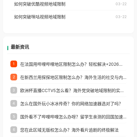
如何突破优酷视频地域限制
03-22
制问题，且仅能在中国大陆地区播放。 遇到这个问题
权限制所困扰。
的朋友们，使用番茄回国加速器，即可解决「海外用
如何突破咪咕视频地域限制
03-22
户收听网易云音乐地区版权限制」的问题，无论人在
香港、澳门、台湾、美国、加拿大、澳大利亚、欧洲
等国家和地区工作、留学、定居等，都可以使用，不
再因地区和版权限制所困扰。
最新资讯
在法国用哔哩哔哩地区限制怎么办？轻松解决+2026世界杯看球攻略
1
在新西兰用探探地区限制怎么办？海外生活的社交与内容之困
2
欧洲杯直播CCTV5怎么看？海外党突破地域限制的实用指南
3
怎么在国外玩小冰冰传奇？你的网络加速器选对了吗？
4
国外看不了哔哩哔哩怎么办呀？留学生亲测的回国加速全攻略（含酷我音乐渤海银行解决方法）
5
您在此区域无版权怎么办？海外看片追剧的终极解法
6