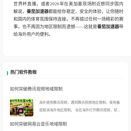
世界杯直播，或者2026年在美加墨现场附近想同步国内
解说，
番茄加速器
都能给你稳定、安全的体验，让你随时
和国内的体育氛围保持连接。不再错过任何一场精彩的赛
事，也不再因为地区限制而遗憾——这就是
番茄加速器
带
给海外用户的便利。
热门软件教程
如何突破腾讯视频地域限制
海外使用腾讯视频，遇到腾讯视频地区限制，使用番
茄取消海外地区限制。 当在海外打开腾讯视频，却突
然弹出“由于版权限制，您所在的地区无法播放”的提
如何突破网易云音乐地域限制
示语。 海外用户如香港、澳门、台湾、美国、加拿