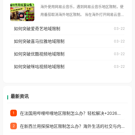
大、澳大利亚、欧洲等国家和地区时，腾讯视频也会
海外使用网易云音乐，遇到网易云音乐地区限制，使
像其他音乐平台一样，出现地区及版权限制问题，且
用番茄取消海外地区限制。 当在海外打开网易云音
仅能在中国大陆地区播放。 遇到这个问题的朋友们，
乐，却突然弹出“由于版权限制，您所在的地区无法
使用番茄回国加速器，即可解决「海外用户收听腾讯
如何突破爱奇艺地域限制
03-22
播放”的提示语。 海外用户如香港、澳门、台湾、美
视频地区版权限制」的问题，无论人在香港、澳门、
国、加拿大、澳大利亚、欧洲等国家和地区时，网易
如何突破喜马拉雅地域限制
03-22
台湾、美国、加拿大、澳大利亚、欧洲等国家和地区
云音乐也会像其他音乐平台一样，出现地区及版权限
工作、留学、定居等，都可以使用，不再因地区和版
如何突破优酷视频地域限制
03-22
制问题，且仅能在中国大陆地区播放。 遇到这个问题
权限制所困扰。
的朋友们，使用番茄回国加速器，即可解决「海外用
如何突破咪咕视频地域限制
03-22
户收听网易云音乐地区版权限制」的问题，无论人在
香港、澳门、台湾、美国、加拿大、澳大利亚、欧洲
等国家和地区工作、留学、定居等，都可以使用，不
再因地区和版权限制所困扰。
最新资讯
在法国用哔哩哔哩地区限制怎么办？轻松解决+2026世界杯看球攻略
1
在新西兰用探探地区限制怎么办？海外生活的社交与内容之困
2