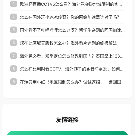
欧洲杯直播CCTV5怎么看？海外党突破地域限制的实用指南
3
怎么在国外玩小冰冰传奇？你的网络加速器选对了吗？
4
国外看不了哔哩哔哩怎么办呀？留学生亲测的回国加速全攻略（含酷我音乐渤海银行解决方法）
5
您在此区域无版权怎么办？海外看片追剧的终极解法
6
海外党必看：知乎定位怎么修改到国内？泰国掌上12333、印度天府通难题全解决！
7
怎么在比利时看CCTV：海外游子的乡音与乡愁，如何一键连接？
8
在瑞典用小红书地区限制怎么办？试试这招，一键回国
9
友情链接
海外回国加速器
番茄加速器