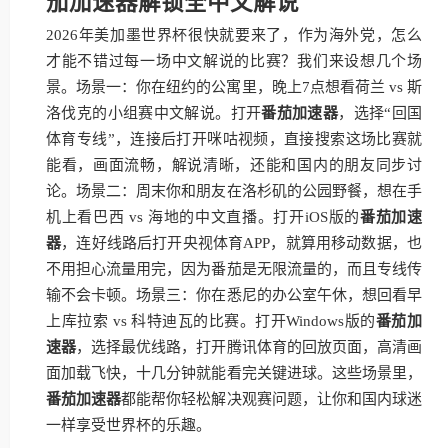
茄加速器解锁全中文解说
2026年美加墨世界杯很快就要来了，作为海外党，怎么
才能不错过每一场中文解说的比赛？我们来设想几个场
景。场景一：你在纽约的公寓里，晚上7点想看荷兰 vs 斯
洛伐克的小组赛中文解说。打开
番茄加速器
，选择“回国
体育专线”，连接后打开咪咕视频，直接搜索这场比赛就
能看，画面流畅，解说清晰，还能和国内的朋友同步讨
论。场景二：周末你和朋友在洛杉矶的公园野餐，想在手
机上看巴西 vs 海地的中文直播。打开iOS版的
番茄加速
器
，连好线路后打开央视体育APP，就算用移动数据，也
不用担心流量用完，因为番茄是无限流量的，而且专线传
输不会卡顿。场景三：你在悉尼的办公室午休，想回看早
上库拉索 vs 科特迪瓦的比赛。打开Windows版的
番茄加
速器
，选择最优线路，打开腾讯体育的回放页面，高清画
面加载飞快，十几分钟就能看完关键进球。这些场景里，
番茄加速器
都能帮你轻松解决观赛问题，让你和国内球迷
一样享受世界杯的乐趣。