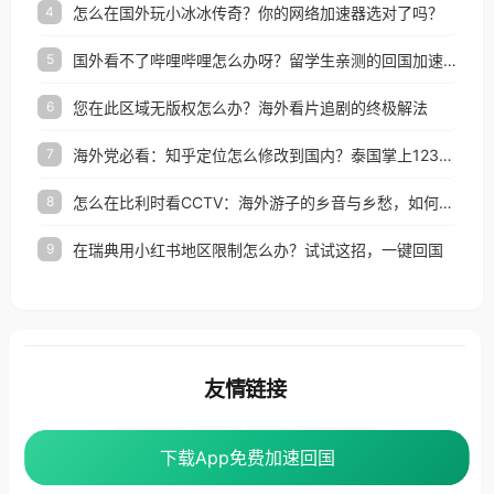
怎么在国外玩小冰冰传奇？你的网络加速器选对了吗？
4
国外看不了哔哩哔哩怎么办呀？留学生亲测的回国加速全攻略（含酷我音乐渤海银行解决方法）
5
您在此区域无版权怎么办？海外看片追剧的终极解法
6
海外党必看：知乎定位怎么修改到国内？泰国掌上12333、印度天府通难题全解决！
7
怎么在比利时看CCTV：海外游子的乡音与乡愁，如何一键连接？
8
在瑞典用小红书地区限制怎么办？试试这招，一键回国
9
友情链接
海外回国加速器
番茄加速器
下载App免费加速回国
下载App免费加速回国