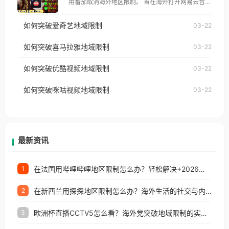
用番茄取消海外地区限制。 当在海外打开网易云音
仅能在中国大陆地区播放。 遇到这个问题的朋友们，
乐，却突然弹出“由于版权限制，您所在的地区无法
使用番茄回国加速器，即可解决「海外用户收听腾讯
如何突破爱奇艺地域限制
03-22
播放”的提示语。 海外用户如香港、澳门、台湾、美
视频地区版权限制」的问题，无论人在香港、澳门、
国、加拿大、澳大利亚、欧洲等国家和地区时，网易
如何突破喜马拉雅地域限制
03-22
台湾、美国、加拿大、澳大利亚、欧洲等国家和地区
云音乐也会像其他音乐平台一样，出现地区及版权限
工作、留学、定居等，都可以使用，不再因地区和版
如何突破优酷视频地域限制
03-22
制问题，且仅能在中国大陆地区播放。 遇到这个问题
权限制所困扰。
的朋友们，使用番茄回国加速器，即可解决「海外用
如何突破咪咕视频地域限制
03-22
户收听网易云音乐地区版权限制」的问题，无论人在
香港、澳门、台湾、美国、加拿大、澳大利亚、欧洲
等国家和地区工作、留学、定居等，都可以使用，不
再因地区和版权限制所困扰。
最新资讯
在法国用哔哩哔哩地区限制怎么办？轻松解决+2026世界杯看球攻略
1
在新西兰用探探地区限制怎么办？海外生活的社交与内容之困
2
欧洲杯直播CCTV5怎么看？海外党突破地域限制的实用指南
3