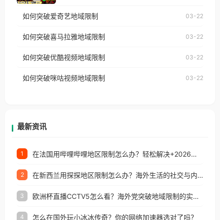
乐，却突然弹出“由于版权限制，您所在的地区无法
使用番茄回国加速器，即可解决「海外用户收听腾讯
如何突破爱奇艺地域限制
03-22
播放”的提示语。 海外用户如香港、澳门、台湾、美
视频地区版权限制」的问题，无论人在香港、澳门、
国、加拿大、澳大利亚、欧洲等国家和地区时，网易
如何突破喜马拉雅地域限制
03-22
台湾、美国、加拿大、澳大利亚、欧洲等国家和地区
云音乐也会像其他音乐平台一样，出现地区及版权限
工作、留学、定居等，都可以使用，不再因地区和版
如何突破优酷视频地域限制
03-22
制问题，且仅能在中国大陆地区播放。 遇到这个问题
权限制所困扰。
的朋友们，使用番茄回国加速器，即可解决「海外用
如何突破咪咕视频地域限制
03-22
户收听网易云音乐地区版权限制」的问题，无论人在
香港、澳门、台湾、美国、加拿大、澳大利亚、欧洲
等国家和地区工作、留学、定居等，都可以使用，不
再因地区和版权限制所困扰。
最新资讯
在法国用哔哩哔哩地区限制怎么办？轻松解决+2026世界杯看球攻略
1
在新西兰用探探地区限制怎么办？海外生活的社交与内容之困
2
欧洲杯直播CCTV5怎么看？海外党突破地域限制的实用指南
3
怎么在国外玩小冰冰传奇？你的网络加速器选对了吗？
4