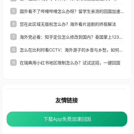
国外看不了哔哩哔哩怎么办呀？留学生亲测的回国加速全攻略（含酷我音乐渤海银行解决方法）
5
您在此区域无版权怎么办？海外看片追剧的终极解法
6
海外党必看：知乎定位怎么修改到国内？泰国掌上12333、印度天府通难题全解决！
7
怎么在比利时看CCTV：海外游子的乡音与乡愁，如何一键连接？
8
在瑞典用小红书地区限制怎么办？试试这招，一键回国
9
友情链接
海外回国加速器
番茄加速器
下载App免费加速回国
下载App免费加速回国