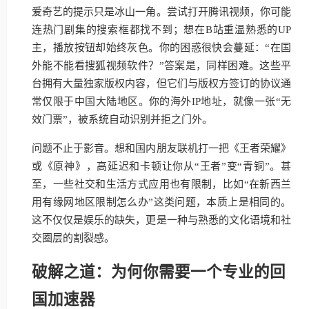
爱奇艺的提示只是冰山一角。尝试打开腾讯视频，你可能
连热门剧集的搜索框都找不到；想在B站重温熟悉的UP
主，播放按钮却始终灰色。你的困惑很快会蔓延：“在国
外能不能看搜狐视频软件？”答案是，同样困难。这些平
台拥有大量独家版权内容，但它们与版权方签订的协议通
常仅限于中国大陆地区。你的海外IP地址，就像一张“无
效门票”，被系统自动识别并拒之门外。
问题不止于影音。想和国内朋友联机打一把《王者荣耀》
或《原神》，高延迟和卡顿让你从“王者”变“青铜”。甚
至，一些社交和生活方式应用也有限制，比如“在新西兰
用有缘网地区限制怎么办”这类问题，本质上是相同的。
这不仅仅是娱乐的缺失，更是一种与熟悉的文化语境和社
交圈层的割裂感。
破解之道：为何你需要一个专业的回
国加速器